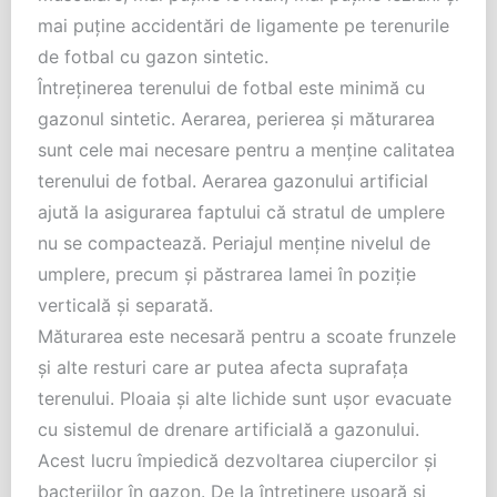
mai puţine accidentări de ligamente pe terenurile
de fotbal cu gazon sintetic.
Întreţinerea terenului de fotbal este minimă cu
gazonul sintetic. Aerarea, perierea şi măturarea
sunt cele mai necesare pentru a menţine calitatea
terenului de fotbal. Aerarea gazonului artificial
ajută la asigurarea faptului că stratul de umplere
nu se compactează. Periajul menţine nivelul de
umplere, precum şi păstrarea lamei în poziţie
verticală şi separată.
Măturarea este necesară pentru a scoate frunzele
şi alte resturi care ar putea afecta suprafaţa
terenului. Ploaia şi alte lichide sunt uşor evacuate
cu sistemul de drenare artificială a gazonului.
Acest lucru împiedică dezvoltarea ciupercilor şi
bacteriilor în gazon. De la întreţinere uşoară şi