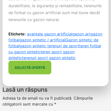
durabilitate, la siguranţa şi rentabilitate, terenurile
de fotbal cu gazon artificial sunt mai bune decât
terenurile cu gazon natural.
Etichete:
avantaje gazon artificial
gazon art
gazon
fotbal
gazon sintetic / artificial
Gazon sintetic de
fotbal
gazon sintetic terenuri de sport
teren fotbal
cu gazon sintetic
teren sport gazon
sintetic
terenuri sport gazon sintetic
SOLICITĂ OFERTĂ
Lasă un răspuns
Adresa ta de email nu va fi publicată.
Câmpurile
obligatorii sunt marcate cu
*