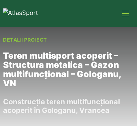
DETALII PROIECT
Teren multisport acoperit –
Structura metalica – Gazon
multifuncțional – Gologanu,
VN
Construcție teren multifuncțional
acoperit în Gologanu, Vrancea