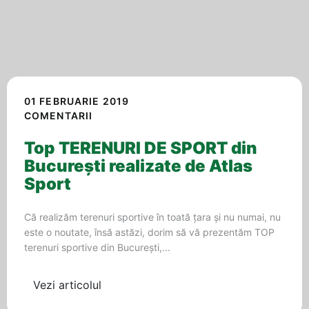
01 FEBRUARIE 2019
COMENTARII
Top TERENURI DE SPORT din
București realizate de Atlas
Sport
Că realizăm terenuri sportive în toată țara și nu numai, nu
este o noutate, însă astăzi, dorim să vă prezentăm TOP
terenuri sportive din București,...
Vezi articolul