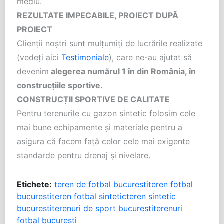
mediu.
REZULTATE IMPECABILE, PROIECT DUPĂ
PROIECT
Clienții noștri sunt mulțumiți de lucrările realizate
(vedeți aici
Testimoniale
), care ne-au ajutat să
devenim
alegerea numărul 1 în din România, în
construcțiile sportive.
CONSTRUCȚII SPORTIVE DE CALITATE
Pentru terenurile cu gazon sintetic folosim cele
mai bune echipamente și materiale pentru a
asigura că facem față celor cele mai exigente
standarde pentru drenaj și nivelare.
Etichete:
teren de fotbal bucuresti
teren fotbal
bucuresti
teren fotbal sintetic
teren sintetic
bucuresti
terenuri de sport bucuresti
terenuri
fotbal bucuresti