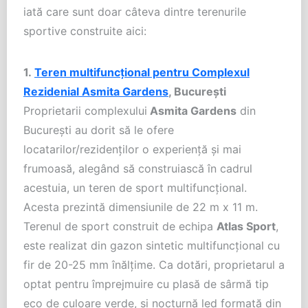
iată care sunt doar câteva dintre terenurile
sportive construite aici:
1.
Teren multifuncțional pentru Complexul
Rezidenial Asmita Gardens
, București
Proprietarii complexului
Asmita Gardens
din
Bucureşti au dorit să le ofere
locatarilor/rezidenţilor o experienţă şi mai
frumoasă, alegând să construiască în cadrul
acestuia, un teren de sport multifuncţional.
Acesta prezintă dimensiunile de 22 m x 11 m.
Terenul de sport construit de echipa
Atlas Sport
,
este realizat din gazon sintetic multifuncţional cu
fir de 20-25 mm înălţime. Ca dotări, proprietarul a
optat pentru împrejmuire cu plasă de sârmă tip
eco de culoare verde, şi nocturnă led formată din