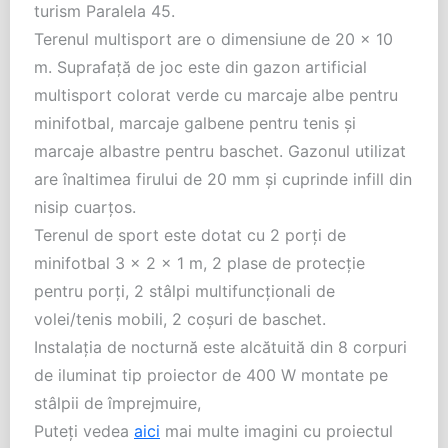
turism
Paralela
45.
Terenul multisport are o dimensiune de 20 x 10
m. Suprafață de joc este din gazon artificial
multisport colorat verde cu marcaje albe pentru
minifotbal, marcaje galbene pentru tenis și
marcaje albastre pentru baschet. Gazonul utilizat
are înaltimea firului de 20 mm și cuprinde infill din
nisip cuarțos.
Terenul de sport este dotat cu 2 porți de
minifotbal 3 x 2 x 1 m, 2 plase de protecție
pentru porți, 2 stâlpi multifuncționali de
volei/tenis mobili, 2 coșuri de baschet.
Instalația de nocturnă este alcătuită din 8 corpuri
de iluminat tip proiector de 400 W montate pe
stâlpii de împrejmuire,
Puteți vedea
aici
mai multe imagini cu proiectul