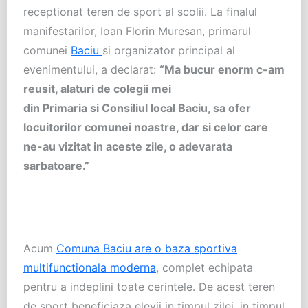
receptionat teren de sport al scolii. La finalul
manifestarilor, Ioan Florin Muresan, primarul
comunei
Baciu
si organizator principal al
evenimentului, a declarat:
“Ma bucur enorm c-am
reusit, alaturi de colegii mei
din
Primaria
si
Consiliul local
Baciu, sa ofer
locuitorilor comunei noastre, dar si celor care
ne-au vizitat in aceste zile, o adevarata
sarbatoare.”
Acum
Comuna Baciu are o baza sportiva
multifunctionala moderna
, complet echipata
pentru a indeplini toate cerintele. De acest teren
de sport beneficiaza elevii in timpul zilei, in timpul