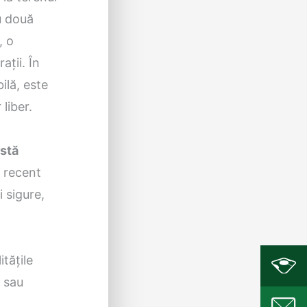
u două
, o
ții. În
ilă, este
liber.
rstă
t recent
i sigure,
itățile
i sau