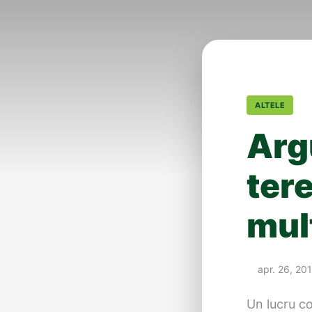
ALTELE
Arg
ter
mul
apr. 26, 20
Un lucru co