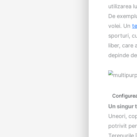
utilizarea l
De exemplu,
volei. Un
t
sporturi, c
liber, care
depinde de 
Configurea
Un singur 
Uneori, cop
potrivit pe
Terenurile î