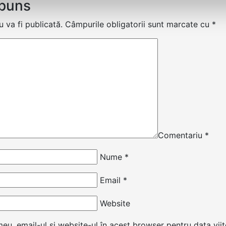
spuns
 va fi publicată.
Câmpurile obligatorii sunt marcate cu
*
Comentariu
*
Nume
*
Email
*
Website
u, email-ul și website-ul în acest browser pentru data vii