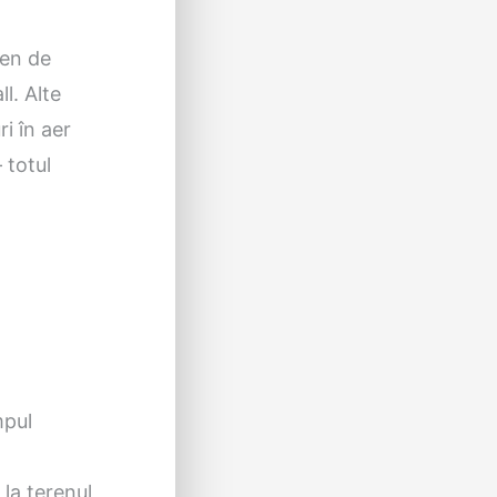
ren de
ll. Alte
ri în aer
 totul
mpul
 la terenul