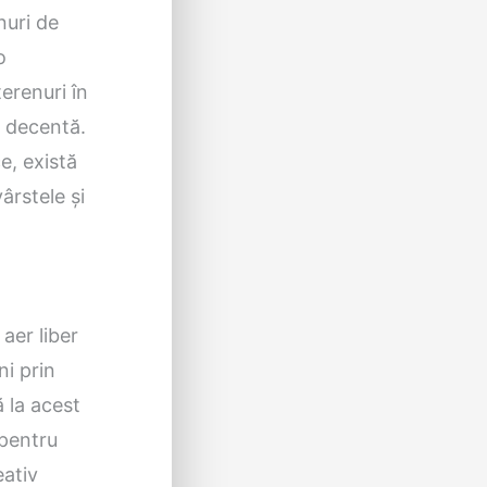
nuri de
o
terenuri în
e decentă.
e, există
ârstele și
 aer liber
ni prin
ă la acest
 pentru
eativ