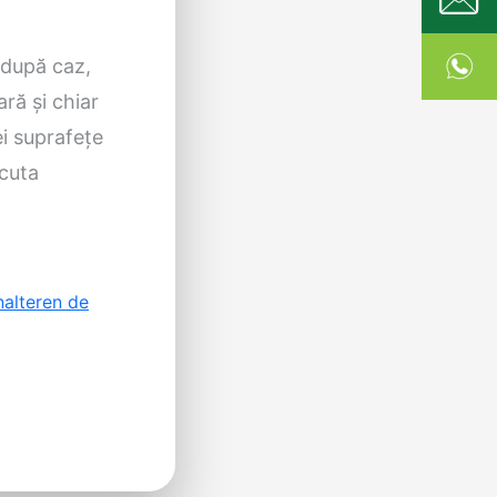
 după caz,
ară și chiar
ei suprafețe
scuta
nal
teren de