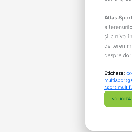
Atlas Spor
a terenurilo
și la nivel
de teren mu
despre dori
Etichete:
co
multisport
ga
sport multif
SOLICITĂ