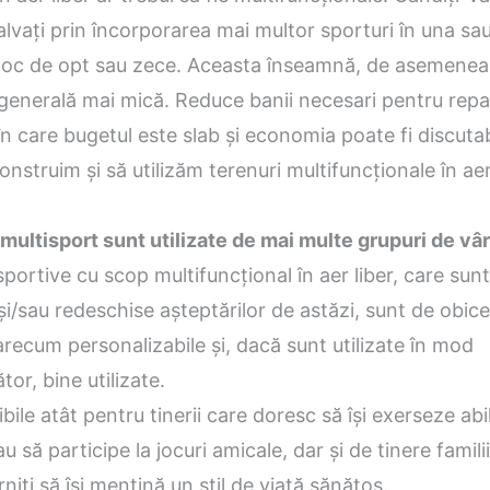
salvați prin încorporarea mai multor sporturi în una sa
n loc de opt sau zece. Aceasta înseamnă, de asemenea
enerală mai mică. Reduce banii necesari pentru repara
 care bugetul este slab și economia poate fi discutab
onstruim și să utilizăm terenuri multifuncționale în aer 
multisport sunt utilizate de mai multe grupuri de vâ
sportive cu scop multifuncțional în aer liber, care sun
și/sau redeschise așteptărilor de astăzi, sunt de obice
arecum personalizabile și, dacă sunt utilizate în mod
or, bine utilizate.
bile atât pentru tinerii care doresc să își exerseze abil
u să participe la jocuri amicale, dar și de tinere famili
rniti să își mențină un stil de viață sănătos.