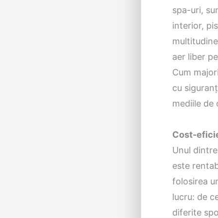
spa-uri, su
interior, pi
multitudine
aer liber p
Cum majorit
cu siguranț
mediile de 
Cost-efici
Unul dintre
este rentab
folosirea u
lucru: de c
diferite sp