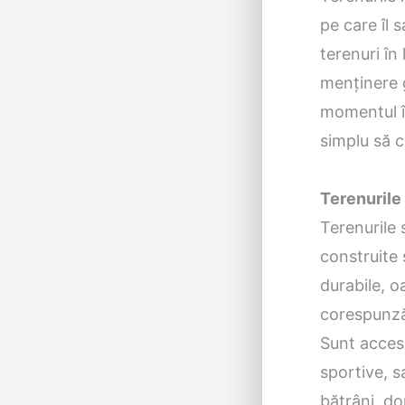
pe care îl 
terenuri î
menținere g
momentul în
simplu să c
Terenurile 
Terenurile 
construite 
durabile, o
corespunzăt
Sunt accesi
sportive, sa
bătrâni, do