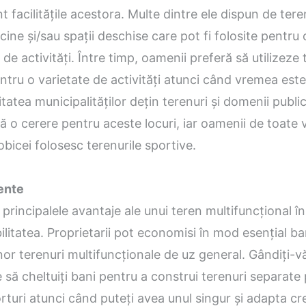
nt facilitățile acestora. Multe dintre ele dispun de tere
scine și/sau spații deschise care pot fi folosite pentru 
 de activități. Între timp, oamenii preferă să utilizeze 
entru o varietate de activități atunci când vremea est
atea municipalităților dețin terenuri și domenii public
ă o cerere pentru aceste locuri, iar oamenii de toate v
obicei folosesc terenurile sportive.
ente
 principalele avantaje ale unui teren multifuncțional în
ilitatea. Proprietarii pot economisi în mod esențial ba
nor terenuri multifuncționale de uz general. Gândiți-v
e să cheltuiți bani pentru a construi terenuri separate
orturi atunci când puteți avea unul singur și adapta cr