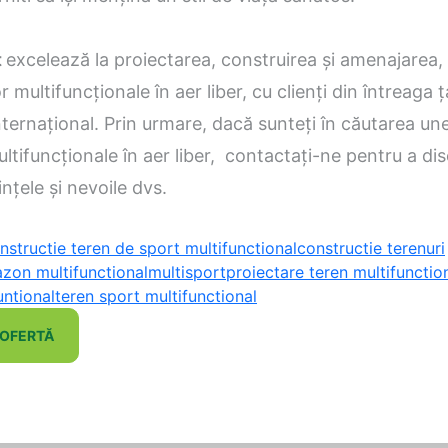
t
excelează la proiectarea, construirea și amenajarea,
r multifuncționale în aer liber, cu clienți din întreaga ț
 internațional. Prin urmare, dacă sunteți în căutarea un
ltifuncționale în aer liber, contactați-ne pentru a di
nțele și nevoile dvs.
nstructie teren de sport multifunctional
constructie terenuri
zon multifunctional
multisport
proiectare teren multifunctio
untional
teren sport multifunctional
 OFERTĂ