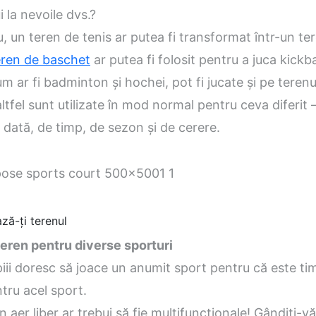
ui la nevoile dvs.?
 un teren de tenis ar putea fi transformat într-un te
eren de baschet
ar putea fi folosit pentru a juca kickba
um ar fi badminton și hochei, pot fi jucate și pe terenu
 altfel sunt utilizate în mod normal pentru ceva diferit –
dată, de timp, de sezon și de cerere.
ză-ți terenul
teren pentru diverse sporturi
iii doresc să joace un anumit sport pentru că este ti
ntru acel sport.
n aer liber ar trebui să fie multifuncționale! Gândiți-vă