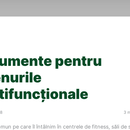
umente pentru
enurile
tifuncționale
18
3 m
mun pe care îl întâlnim în centrele de fitness, săli de 