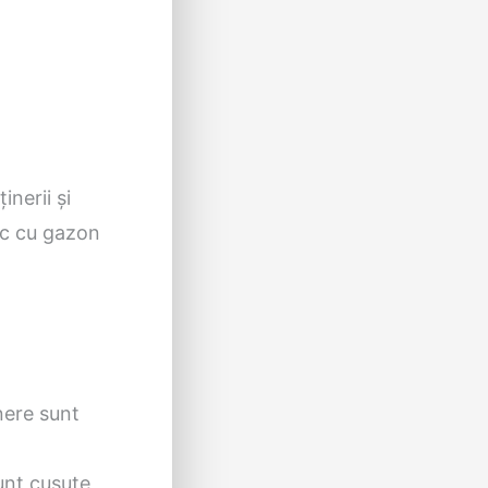
inerii și
joc cu gazon
inere sunt
unt cusute