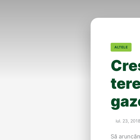
ALTELE
Creș
tere
gazo
iul. 23, 201
Să aruncăm 