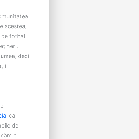
comunitatea
te acestea,
 de fotbal
ețineri.
 lumea, deci
ții
de
cial
ca
abile de
uncăm o