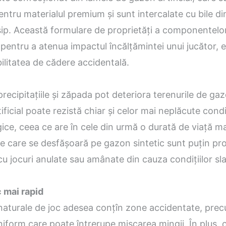
entru materialul premium și sunt intercalate cu bile d
sip. Această formulare de proprietăți a componentelo
entru a atenua impactul încălțămintei unui jucător, 
bilitatea de cădere accidentală.
precipitațiile și zăpada pot deteriora terenurile de ga
ificial poate rezistă chiar și celor mai neplăcute condi
ce, ceea ce are în cele din urmă o durată de viață ma
ile care se desfășoară pe gazon sintetic sunt puțin pro
u jocuri anulate sau amânate din cauza condițiilor sla
c mai rapid
 naturale de joc adesea conțîn zone accidentate, prec
form care poate întrerupe mișcarea mingii. În plus, c