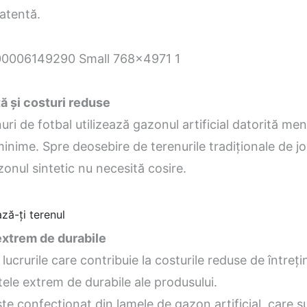
 atentă.
 și costuri reduse
uri de fotbal utilizează gazonul artificial datorită menț
minime. Spre deosebire de terenurile tradiționale de 
zonul sintetic nu necesită cosire.
ză-ți terenul
extrem de durabile
 lucrurile care contribuie la costurile reduse de întreț
le extrem de durabile ale produsului.
te confecționat din lamele de gazon artificial, care s