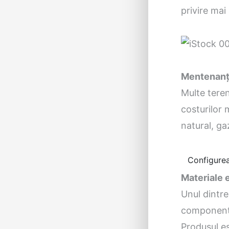
privire mai
Mentenanță
Multe teren
costurilor 
natural, ga
Configurea
Materiale 
Unul dintre
componente
Produsul es