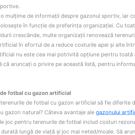
sportive.
 o mulțime de informații despre gazonul sportiv, iar 
 folosește în funcție de preferința organizației. Cu toa
ldurii crescânde, multe organizații renovează terenuri
ificial în efortul de a reduce costurile apei și alte într
ificial nu este cea mai potrivită opțiune pentru toată
ă că aruncați o privire pe această listă, pentru informa
.
de fotbal cu gazon artificial
terenurile de fotbal cu gazon artificial să fie diferite 
 cu gazon natural? Câteva avantaje ale
gazonului artifi
e joc pentru terenurile de fotbal includ costuri rezon
, durată lungă de viață și joc mai neted/moale. Să ar