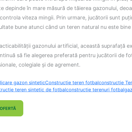
ate depinde în mare măsură de tăierea gazonului, deo
controla viteza mingii. Prin urmare, jucătorii sunt puț
ultate bune atunci când un teren natural nu este bine 
acticabilității gazonului artificial, această suprafață 
ntinuă să fie alegerea preferată pentru jucătorii de fo
esionale, colegiale și de agrement.
licare gazon sintetic
Constructie teren fotbal
constructie Te
ructie teren sintetic de fotbal
constructie terenuri fotbal
gaz
 OFERTĂ