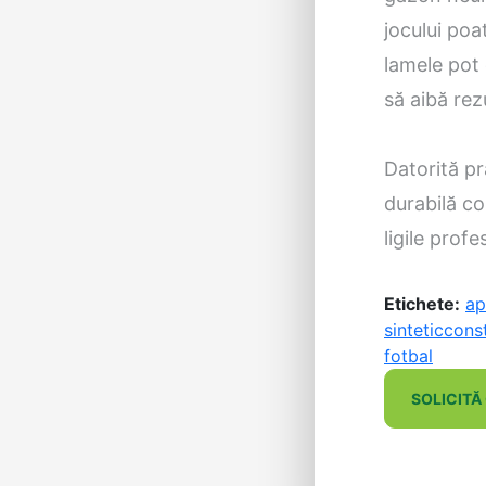
jocului po
lamele pot 
să aibă rez
Datorită pr
durabilă co
ligile prof
Etichete:
ap
sintetic
const
fotbal
SOLICITĂ