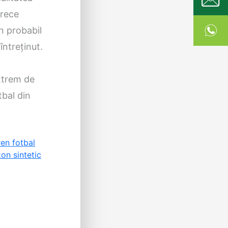
arece
in probabil
întreținut.
extrem de
tbal din
ren fotbal
on sintetic