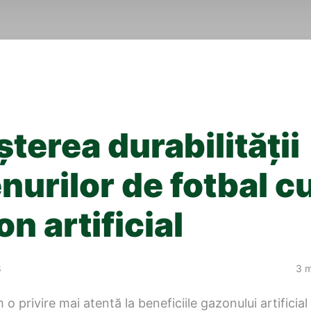
terea durabilității
nurilor de fotbal c
n artificial
8
3 m
o privire mai atentă la beneficiile gazonului artificial