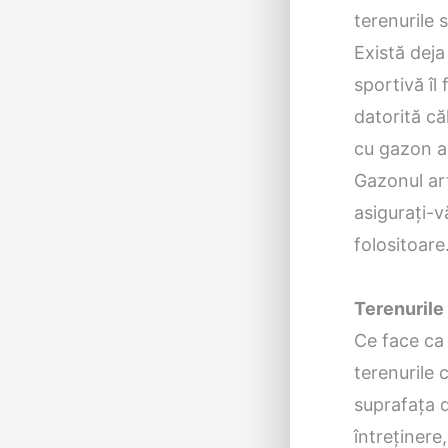
terenurile 
Există deja
sportivă îl
datorită că
cu gazon art
Gazonul art
asigurați-v
folositoare
Terenurile 
Ce face ca 
terenurile
suprafața d
întreținere