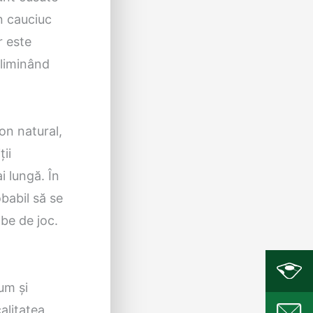
in cauciuc
r este
eliminând
zon natural,
ții
i lungă. În
babil să se
be de joc.
um și
alitatea