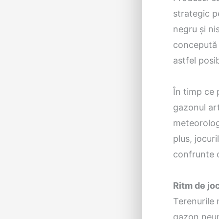
strategic p
negru și ni
concepută p
astfel posi
În timp ce 
gazonul art
meteorologi
plus, jocur
confrunte c
Ritm de jo
Terenurile
gazon neuni