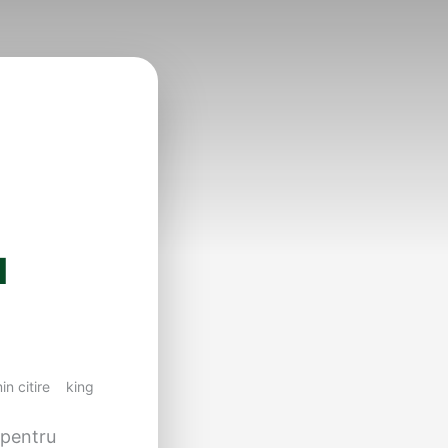
u
in citire
king
 pentru