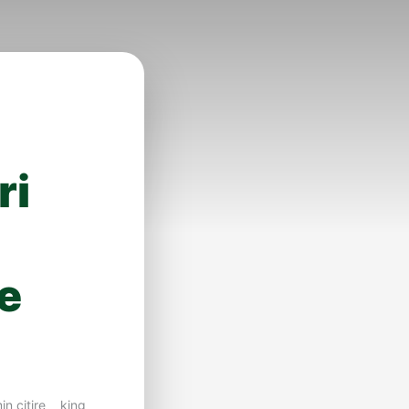
ri
de
in citire
king