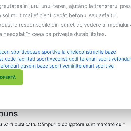
reutatea în jurul unui teren, ajutând la transferul presi
la sol mult mai eficient decât betonul sau asfaltul.
oastre responsabile din punct de vedere al mediului v
e neegalat în ceea ce privește durabilitatea.
aceri sportive
baze sportive la cheie
constructie baze
tructie facilitati sportive
constructii terenuri sportive
fondur
ve
fonduri guvern baze sportive
miniterenuri sportive
 OFERTĂ
spuns
 va fi publicată.
Câmpurile obligatorii sunt marcate cu
*