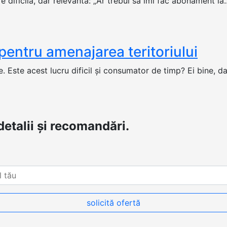
e dificilă, dar relevantă: „Ar trebui să îmi fac abonament la..
 pentru amenajarea teritoriului
. Este acest lucru dificil și consumator de timp? Ei bine, da
etalii și recomandări.