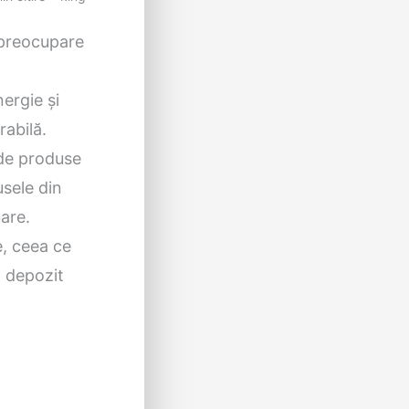
 preocupare
nergie și
rabilă.
 de produse
usele din
are.
e, ceea ce
n depozit