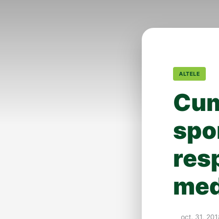
ALTELE
Cum
spo
res
med
oct. 31, 20