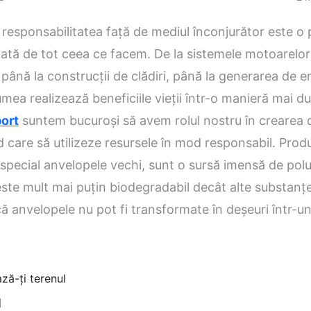
 responsabilitatea față de mediul înconjurător este o
ată de tot ceea ce facem. De la sistemele motoarelor
 până la construcții de clădiri, până la generarea de e
umea realizează beneficiile vieții într-o manieră mai du
port
suntem bucuroși să avem rolul nostru în crearea
 care să utilizeze resursele în mod responsabil. Prod
 special anvelopele vechi, sunt o sursă imensă de polu
ste mult mai puțin biodegradabil decât alte substanț
 anvelopele nu pot fi transformate în deșeuri într-u
ză-ți terenul