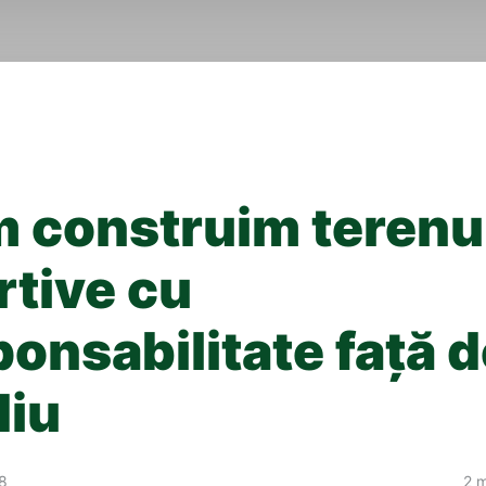
 construim terenu
rtive cu
ponsabilitate față 
iu
18
2 m