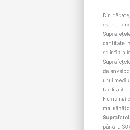
Din păcate,
este acumul
Suprafețele
cantitate i
se infiltra 
Suprafețel
de anvelope
unui mediu 
facilităților.
Nu numai c
mai sănătos
Suprafețel
până la 30%