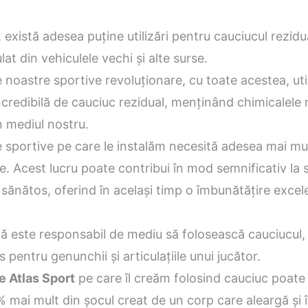
 există adesea puține utilizări pentru cauciucul rezidu
at din vehiculele vechi și alte surse.
 noastre sportive revoluționare, cu toate acestea, uti
ncredibilă de cauciuc rezidual, menținând chimicalele
în mediul nostru.
e sportive pe care le instalăm necesită adesea mai mu
. Acest lucru poate contribui în mod semnificativ la s
sănătos, oferind în același timp o îmbunătățire excel
ă este responsabil de mediu să folosească cauciucul,
 pentru genunchii și articulațiile unui jucător.
e Atlas Sport
pe care îl creăm folosind cauciuc poate
 mai mult din șocul creat de un corp care aleargă și î