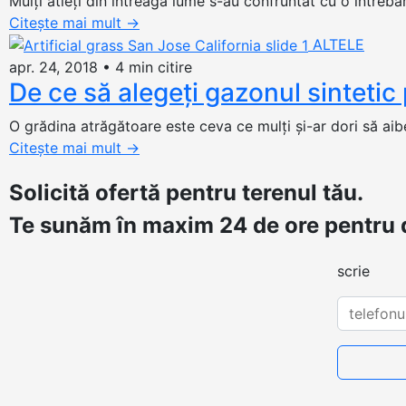
Mulţi atleţi din întreaga lume s-au confruntat cu o întrebar
Citește mai mult
→
ALTELE
apr. 24, 2018
•
4 min citire
De ce să alegeți gazonul sintetic
O grădina atrăgătoare este ceva ce mulți și-ar dori să aibe
Citește mai mult
→
Solicită ofertă
pentru terenul tău.
Te sunăm în maxim 24 de ore pentru d
scrie