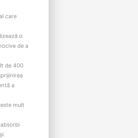
al care
lizează o
 nocive de a
lt de 400
prijinirea
entă a
 este mult
 absorbi
și