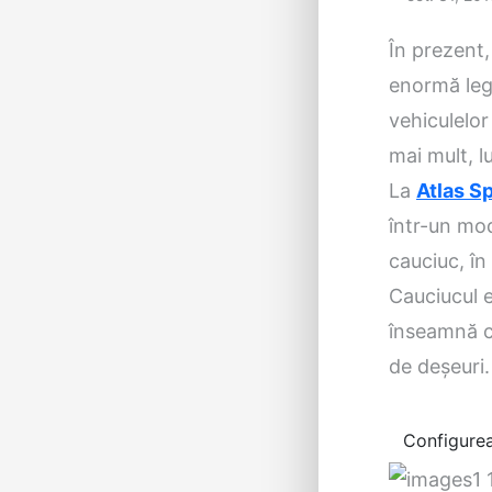
În prezent,
enormă leg
vehiculelor
mai mult, l
La
Atlas S
într-un mod
cauciuc, în
Cauciucul e
înseamnă că
de deșeuri.
Configurea