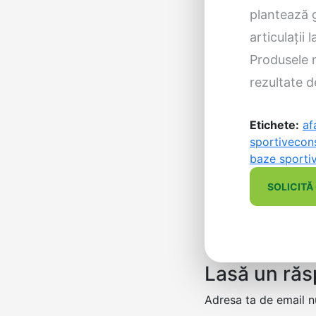
plantează g
articulații 
Produsele n
rezultate d
Etichete:
af
sportive
cons
baze sporti
SOLICITĂ
Lasă un ră
Adresa ta de email nu