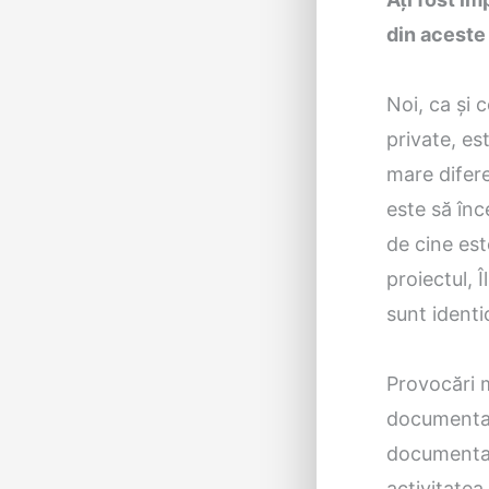
din aceste
Noi, ca și 
private, es
mare difere
este să înc
de cine est
proiectul, 
sunt identi
Provocări 
documentați
documentați
activitatea.