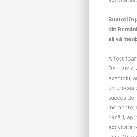
Sunteți în 
din România
să vă menț
A fost foar
Derulăm o a
exemplu, am
un proces c
succes de la
momente. De
cazări, apr
activitate 
buni. Nu es