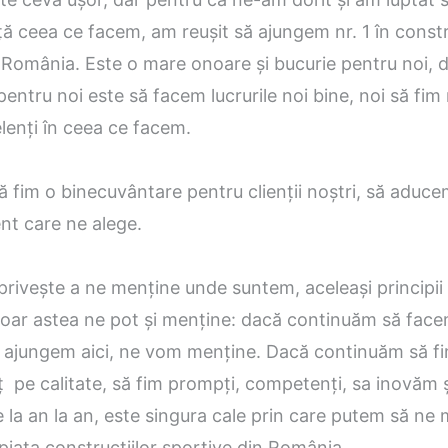
ă ceea ce facem, am reușit să ajungem nr. 1 în constr
 România. Este o mare onoare și bucurie pentru noi, 
entru noi este să facem lucrurile noi bine, noi să fim 
lenți în ceea ce facem.
 fim o binecuvântare pentru clienții noștri, să aduce
ient care ne alege.
privește a ne menține unde suntem, aceleași principii
 doar astea ne pot și menține: dacă continuăm să fac
ă ajungem aici, ne vom menține. Dacă continuăm să fi
pe calitate, să fim prompți, competenți, sa inovăm ș
 la an la an, este singura cale prin care putem să n
 piața construcțiilor sportive din România.