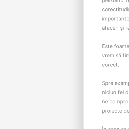
pierdem. T
corectitudi
importante
afaceri și 
Este foart
vrem să fim
corect.
Spre exempl
niciun fel 
ne comprom
proiecte de