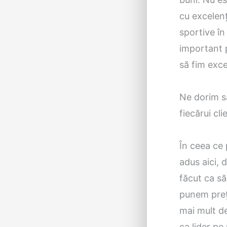
cu excelenț
sportive în
important p
să fim exce
Ne dorim să
fiecărui cl
În ceea ce 
adus aici,
făcut ca s
punem preț 
mai mult de
ca lider pe