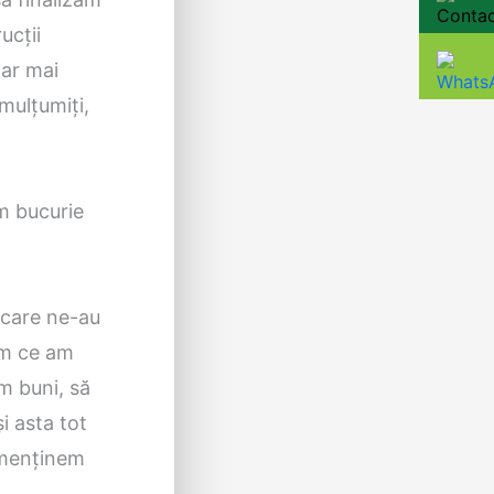
ucții
dar mai
mulțumiți,
m bucurie
 care ne-au
em ce am
m buni, să
i asta tot
e menținem