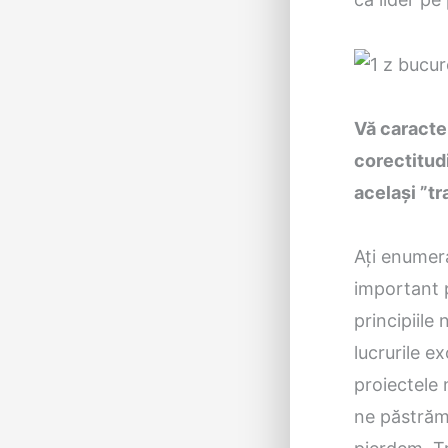
Vă caracter
corectitudi
același ”tr
Ați enumera
important p
principiile
lucrurile e
proiectele
ne păstrăm