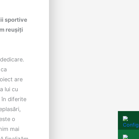
ii sportive
um reușiți
 dedicare.
 ca
oiect are
 lui cu
 în diferite
eplasări,
este o
enim mai
să finalizăm