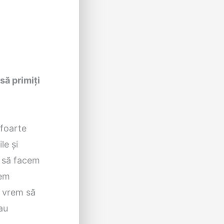
să primiți
 foarte
le și
m să facem
cem
a vrem să
au