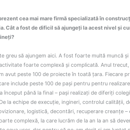
prezent cea mai mare firmă specializată în construcț
. Cât a fost de dificil să ajungeți la acest nivel și c
ineți?
te greu să ajungem aici. A fost foarte multă muncă și
ctivitate foarte complexă și complicată. Anul trecut,
 avut peste 100 de proiecte în toată țara. Fiecare pr
are include peste 100 de pași pentru pentru realizarea
 început până la final – pași realizați de diferiți colegi
 la echipe de execuție, ingineri, controlul calității, d
ovizionare, logistică, decontări, recuperare creanțe – 
foarte complexă, la care lucrăm de la an la an să dev
te ceva ușor, dar pentru că ne-am dorit și am luptat 