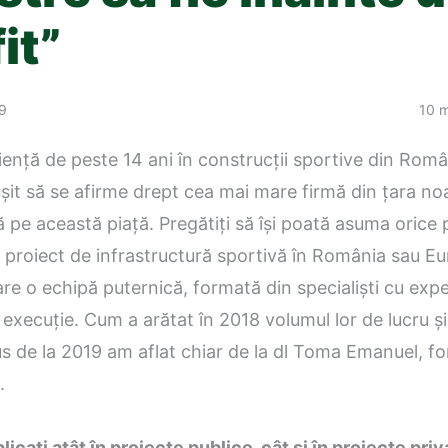
it”
19
10 m
ență de peste 14 ani în construcții sportive din Rom
șit să se afirme drept cea mai mare firmă din țara no
ă pe această piață. Pregătiți să își poată asuma orice
e proiect de infrastructură sportivă în România sau E
e o echipă puternică, formată din specialiști cu expe
 execuție. Cum a arătat în 2018 volumul lor de lucru și
s de la 2019 am aflat chiar de la dl Toma Emanuel, f
.
plicați atât în proiecte publice, cât și în proiecte pri