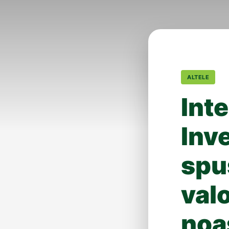
ALTELE
Int
Inv
spu
valo
noas