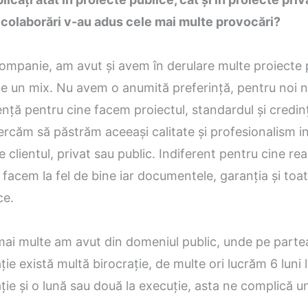
 colaborări v-au adus cele mai multe provocări?
companie, am avut și avem în derulare multe proiecte p
te un mix. Nu avem o anumită preferință, pentru noi n
nță pentru cine facem proiectul, standardul și credin
ercăm să păstrăm aceeași calitate și profesionalism i
e clientul, privat sau public. Indiferent pentru cine re
Îl facem la fel de bine iar documentele, garanția și toat
ce.
mai multe am avut din domeniul public, unde pe parte
e există multă birocrație, de multe ori lucrăm 6 luni 
e și o lună sau două la execuție, asta ne complică u