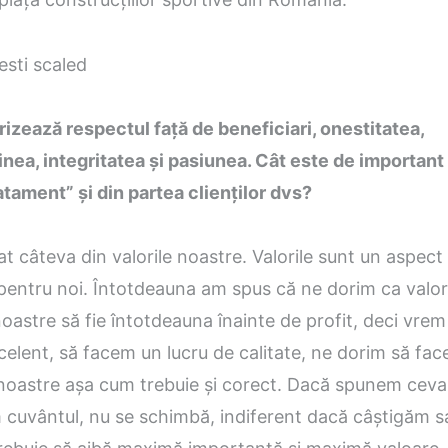
izează respectul față de beneficiari, onestitatea,
nea, integritatea și pasiunea. Cât este de important 
atament” și din partea clienților dvs?
t câteva din valorile noastre. Valorile sunt un aspect
entru noi. Întotdeauna am spus că ne dorim ca valori
 noastre să fie întotdeauna înainte de profit, deci vre
xcelent, să facem un lucru de calitate, ne dorim să fa
 noastre așa cum trebuie și corect. Dacă spunem cev
 cuvântul, nu se schimbă, indiferent dacă câștigăm s