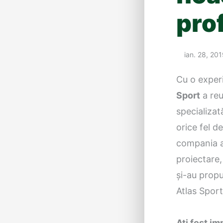
prof
ian. 28, 20
Cu o experi
Sport
a reu
specializat
orice fel d
compania ar
proiectare,
și-au propu
Atlas Sport
Ați fost im