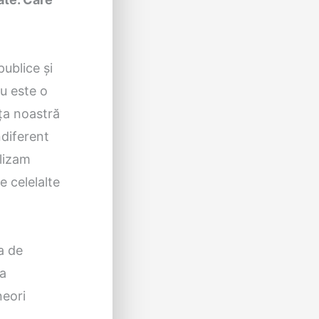
ublice și
u este o
ța noastră
ndiferent
alizam
e celelalte
a de
la
neori