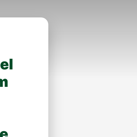
el
am
de