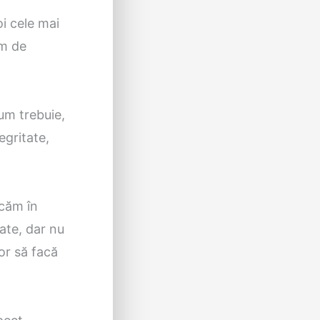
oi cele mai
ăm de
um trebuie,
egritate,
icăm în
ate, dar nu
or să facă