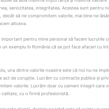
rebuie să aibă maximă importanță și maximă valoare
nea, seriozitatea, integritatea. Acestea sunt pentru n
, decât să ne compromitem valorile, mai bine ne lăs
facem altceva.
e important pentru mine personal să facem lucrurile c
 un exemplu în România că se pot face afaceri cu int
u, una dintre valorile noastre este că noi nu ne impl
de act de corupție. Lucrăm cu contracte publice și priv
item valorile. Lucrăm doar cu oameni integrii care v
 calitate, cu o firmă profesionistă.