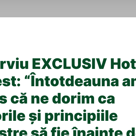
erviu EXCLUSIV Hot
est: “Întotdeauna 
s că ne dorim ca
rile și principiile
tre să fie înainte 