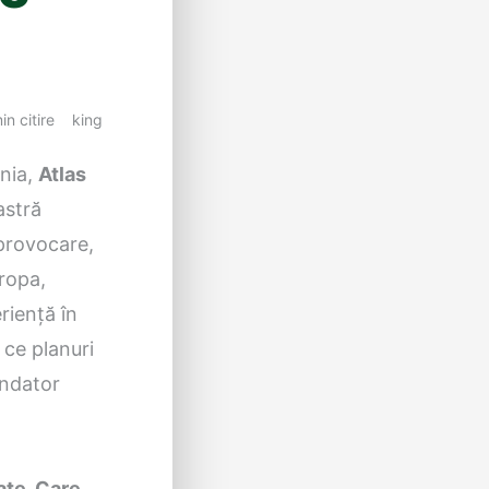
in citire
king
ânia,
Atlas
astră
 provocare,
uropa,
riență în
 ce planuri
ondator
vate. Care