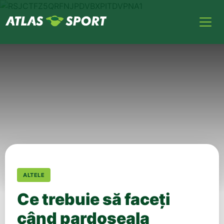
ALTELE
Ce trebuie să faceți
când pardoseala