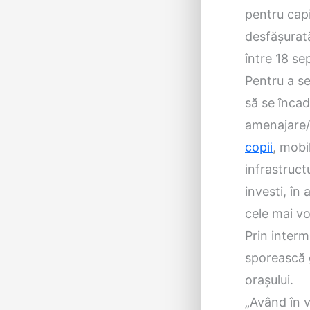
pentru cap
desfăşurată
între 18 se
Pentru a se
să se încad
amenajare/r
copii
, mobil
infrastruct
investi, în
cele mai vo
Prin interm
sporească g
oraşului.
„Având în v