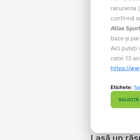
recurente (
confirmă sa
Atlas Spor
baze şi par
Aici puteţi
celor 13 ani
https://www
Etichete:
fo
SOLICITĂ
Lasă un ră