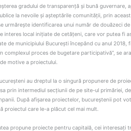
eşterea gradului de transparenţă şi bună guvernare, a
publice la nevoile şi aşteptările comunităţii, prin aceas
e urmăreşte identificarea unui număr de douăzeci de
de interes local iniţiate de cetăţeni, care vor putea fi 
e de municipiului Bucureşti începând cu anul 2018, f
n complexul proces de bugetare participativă”, se ara
de motive a proiectului.
ucureşteni au dreptul la o singură propunere de proie
a prin intermediul secţiunii de pe site-ul primăriei, d
panii. După afişarea proiectelor, bucureştenii pot vot
ă proiectul care le-a plăcut cel mai mult.
tea propune proiecte pentru capitală, cei interesaţi t