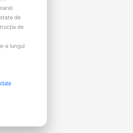
ioare)
estate de
trucţia de
de-a lungul
itala