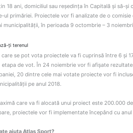
ţin 18 ani, domiciliul sau reşedinţa în Capitală şi să-şi
e-ul primăriei. Proiectele vor fi analizate de o comisie
 ai municipalităţii, în perioada 9 octombrie – 3 noiembr
ză-ți terenul
 care se pot vota proiectele va fi cuprinsă între 6 şi 
 etapa de vot. În 24 noiembrie vor fi afişate rezultatel
paniei, 20 dintre cele mai votate proiecte vor fi inclus
icipalităţii pe anul 2018.
aximă care va fi alocată unui proiect este 200.000 de
are, proiectele vor fi implementate începând cu anul
te ajuta Atlas Sport?