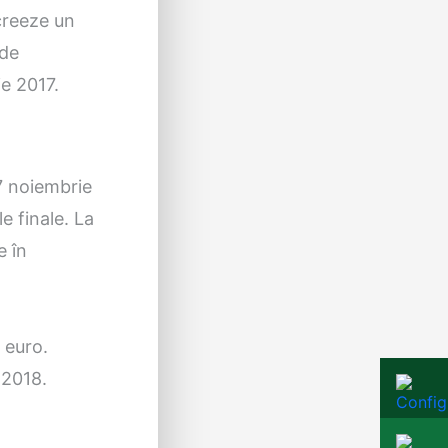
 creeze un
 de
ie 2017.
17 noiembrie
e finale. La
e în
 euro.
 2018.