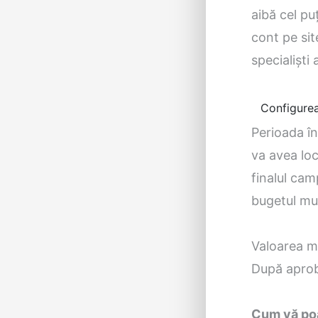
aibă cel pu
cont pe sit
specialişti
Configurea
Perioada în
va avea loc
finalul cam
bugetul mun
Valoarea m
După aprob
Cum vă poa