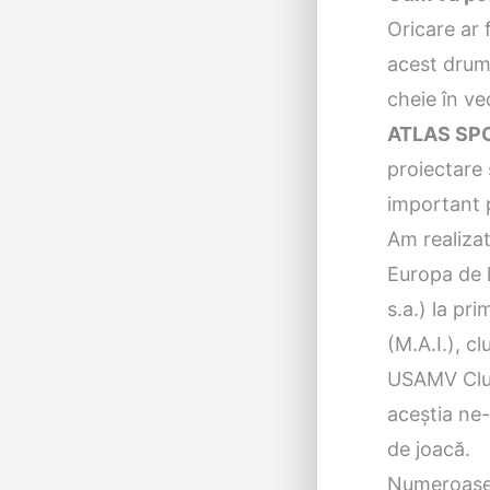
Oricare ar
acest drum 
cheie în ve
ATLAS SP
proiectare 
important p
Am realizat
Europa de 
s.a.) la pri
(M.A.I.), c
USAMV Cluj, 
aceştia ne-
de joacă.
Numeroasele