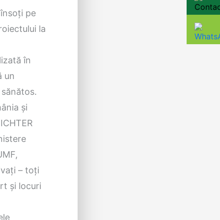
 însoţi pe
oiectului la
izată în
ă un
ă sănătos.
ânia şi
 RICHTER
nistere
(UMF,
vaţi – toţi
t şi locuri
ele