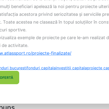
mulţi beneficiari apelează la noi pentru proiecte ulter
tisfacţia acestora privind seriozitatea şi serviciile pr
t
. Toate acestea ne clasează în topul soluţiilor în cons
curi sportive.
 vizualiza exemple de proiecte pe care le-am realizat 
 de activitate.
.atlassport.ro/proiecte-finalizate/
nduri bucuresti
fonduri capitala
investitii capitala
proiecte cap
 OFERTĂ
spuns