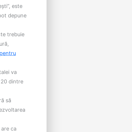
ti”, este
 pot depune
cte trebuie
ură,
 pentru
talei va
 20 dintre
ră să
dezvoltarea
 are ca