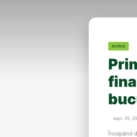
ALTELE
Prim
fin
buc
sept. 25, 2
Începând di