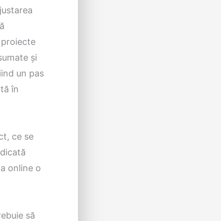
justarea
tă
 proiecte
asumate şi
iind un pas
tă în
ct, ce se
edicată
a online o
rebuie să