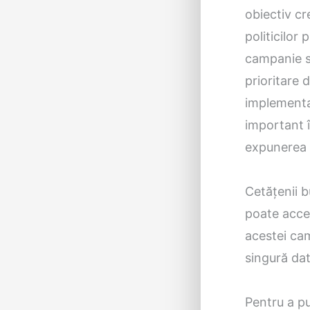
obiectiv cr
politicilor 
campanie s
prioritare 
implementat
important î
expunerea 
Cetăţenii b
poate acces
acestei cam
singură dat
Pentru a pu