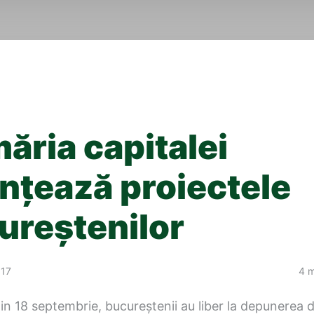
ăria capitalei
anţează proiectele
ureştenilor
017
4 m
n 18 septembrie, bucureştenii au liber la depunerea 