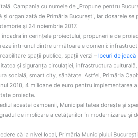
itală. Campania cu numele de „Propune pentru Bucureş
 şi organizată de Primăria Bucureşti, iar dosarele se
ptembrie şi 24 noiembrie 2017.
 încadra în cerinţele proiectului, propunerile de proie
reze într-unul dintre următoarele domenii: infrastruct
eabilitare spaţii publice, spaţii verzi –
locuri de joacă
itatea şi siguranţa circulaţiei, infrastructura culturală,
ura socială, smart city, sănătate. Astfel, Primăria Capi
 anul 2018, 4 milioane de euro pentru implementarea a
tate proiecte.
ediul acestei campanii, Municipalitatea doreşte şi spe
radul de implicare a cetăţenilor în modernizarea şi 
edere că la nivel local, Primăria Municipiului Bucureşti