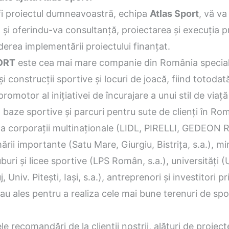
 fi proiectul dumneavoastră, echipa
Atlas Sport
, vă va
şi oferindu-va consultanţă, proiectarea şi execuţia pr
derea implementării proiectului finanţat.
ORT
este cea mai mare companie din România special
şi construcţii sportive şi locuri de joacă, fiind totodat
romotor al iniţiativei de încurajare a unui stil de viaţ
 baze sportive şi parcuri pentru sute de clienţi în Rom
la corporaţii multinaţionale (LIDL, PIRELLI, GEDEON
mării importante (Satu Mare, Giurgiu, Bistriţa, s.a.), mi
luburi şi licee sportive (LPS Român, s.a.), universităţi 
Univ. Piteşti, Iaşi, s.a.), antreprenori şi investitori pri
au ales pentru a realiza cele mai bune terenuri de spor
 recomandări de la clienţii noştrii, alături de proiect