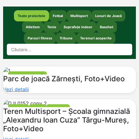
Toate proiectele
Fotbal
Multisport
Locuri de Joacă
Atletism
Tenis
Suprafețe indoor
Baschet
Parcuri fitness
Tribune
Terenuri acoperite
LOCURI DE JOACĂ
Parc de joacă Zărnești, Foto+Video
Vezi detalii
FOTBAL
TENIS
BASCHET
Teren Multisport – Școala gimnazială
„Alexandru Ioan Cuza” Târgu-Mureș,
Foto+Video