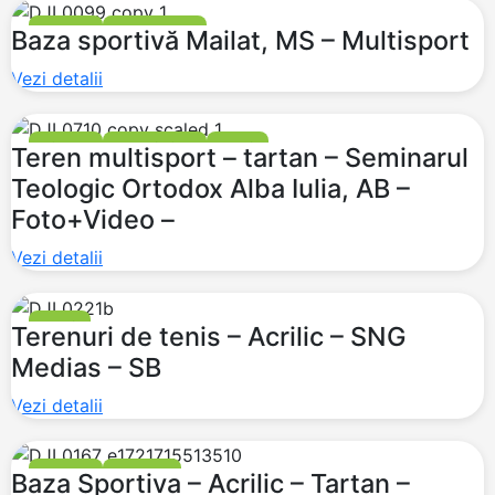
FOTBAL
MULTISPORT
Baza sportivă Mailat, MS – Multisport
Vezi detalii
FOTBAL
MULTISPORT
TENIS
Teren multisport – tartan – Seminarul
Teologic Ortodox Alba Iulia, AB –
Foto+Video –
Vezi detalii
TENIS
Terenuri de tenis – Acrilic – SNG
Medias – SB
Vezi detalii
FOTBAL
TRIBUNE
Baza Sportiva – Acrilic – Tartan –