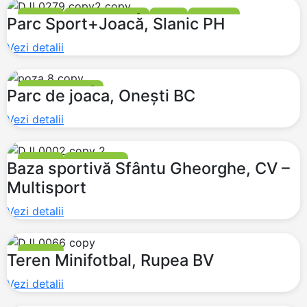
FOTBAL
LOCURI DE JOACĂ
TENIS
BASCHET
Parc Sport+Joacă, Slanic PH
Vezi detalii
LOCURI DE JOACĂ
Parc de joaca, Onești BC
Vezi detalii
FOTBAL
MULTISPORT
Baza sportivă Sfântu Gheorghe, CV –
Multisport
Vezi detalii
FOTBAL
Teren Minifotbal, Rupea BV
Vezi detalii