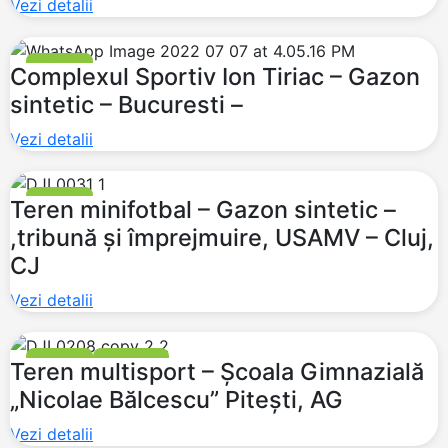
Vezi detalii
FOTBAL
Complexul Sportiv Ion Tiriac – Gazon
sintetic – Bucuresti –
Vezi detalii
FOTBAL
Teren minifotbal – Gazon sintetic –
,tribună și împrejmuire, USAMV – Cluj,
CJ
Vezi detalii
FOTBAL
BASCHET
Teren multisport – Școala Gimnazială
„Nicolae Bălcescu” Pitești, AG
Vezi detalii