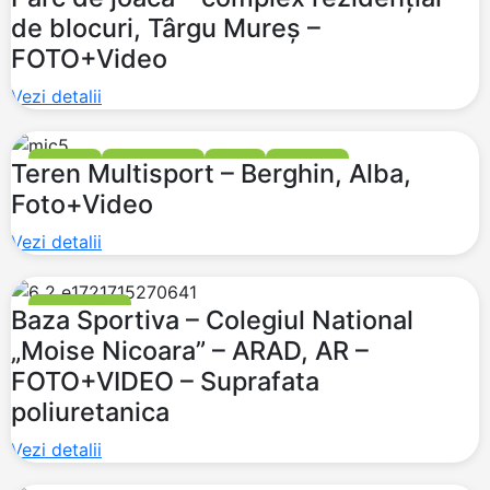
de blocuri, Târgu Mureș –
FOTO+Video
Vezi detalii
FOTBAL
MULTISPORT
TENIS
BASCHET
Teren Multisport – Berghin, Alba,
Foto+Video
Vezi detalii
MULTISPORT
Baza Sportiva – Colegiul National
„Moise Nicoara” – ARAD, AR –
FOTO+VIDEO – Suprafata
poliuretanica
Vezi detalii