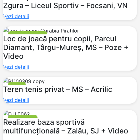
Zgura – Liceul Sportiv – Focsani, VN
Vezi detalii
LOCURI DE JOACĂ
Loc de joacă pentru copii, Parcul
Diamant, Târgu-Mureș, MS – Poze +
Video
Vezi detalii
TENIS
Teren tenis privat – MS – Acrilic
Vezi detalii
MULTISPORT
Realizare baza sportivă
multifuncțională – Zalău, SJ + Video