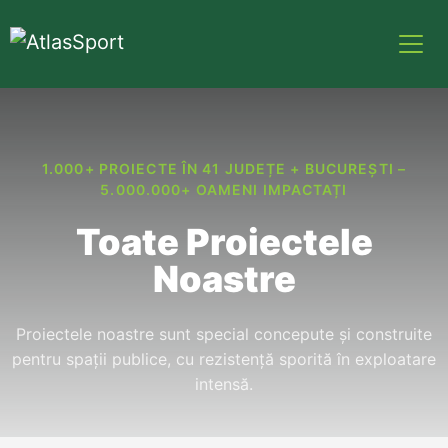
1.000+ PROIECTE ÎN 41 JUDEȚE + BUCUREȘTI –
5.000.000+ OAMENI IMPACTAȚI
Toate Proiectele
Noastre
Proiectele noastre sunt special concepute și construite
pentru spații publice, cu rezistență sporită în exploatare
intensă.