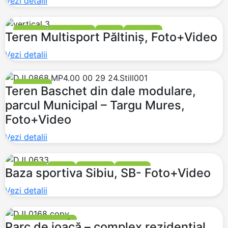
Vezi detalii
FOTBAL
MULTISPORT
TENIS
BASCHET
Teren Multisport Păltiniș, Foto+Video
Vezi detalii
BASCHET
Teren Baschet din dale modulare,
parcul Municipal – Targu Mures,
Foto+Video
Vezi detalii
FOTBAL
TENIS
BASCHET
TRIBUNE
Baza sportiva Sibiu, SB- Foto+Video
Vezi detalii
LOCURI DE JOACĂ
Parc de joacă – complex rezidențial