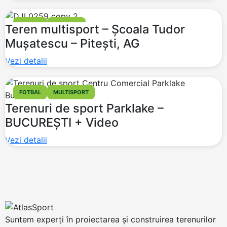
FOTBAL
BASCHET
Teren multisport – Școala Tudor
Mușatescu – Pitești, AG
Vezi detalii
FOTBAL
MULTISPORT
Terenuri de sport Parklake –
BUCUREȘTI + Video
Vezi detalii
Suntem experți în proiectarea și construirea terenurilor