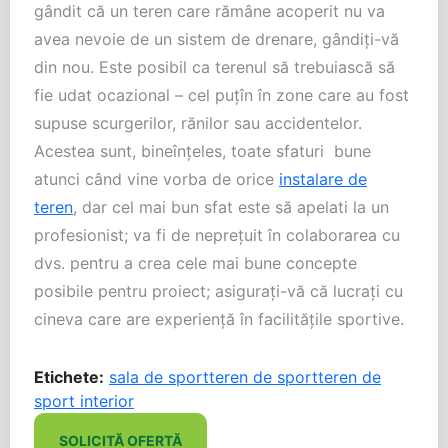
gândit că un teren care rămâne acoperit nu va
avea nevoie de un sistem de drenare, gândiți-vă
din nou. Este posibil ca terenul să trebuiască să
fie udat ocazional – cel puțîn în zone care au fost
supuse scurgerilor, rănilor sau accidentelor.
Acestea sunt, bineînțeles, toate sfaturi bune
atunci când vine vorba de orice
instalare de
teren
, dar cel mai bun sfat este să apelati la un
profesionist; va fi de neprețuit în colaborarea cu
dvs. pentru a crea cele mai bune concepte
posibile pentru proiect; asigurați-vă că lucrați cu
cineva care are experiență în facilitățile sportive.
Etichete:
sala de sport
teren de sport
teren de
sport interior
SOLICITĂ OFERTĂ