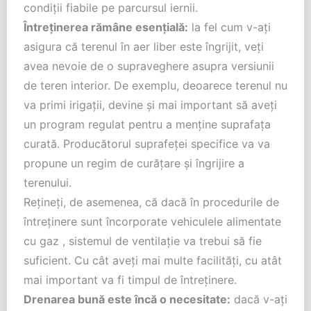
condiții fiabile pe parcursul iernii.
Întreținerea rămâne esențială:
la fel cum v-ați
asigura că terenul în aer liber este îngrijit, veți
avea nevoie de o supraveghere asupra versiunii
de teren interior. De exemplu, deoarece terenul nu
va primi irigații, devine și mai important să aveți
un program regulat pentru a menține suprafața
curată. Producătorul suprafeței specifice va va
propune un regim de curățare și îngrijire a
terenului.
Rețineți, de asemenea, că dacă în procedurile de
întreținere sunt încorporate vehiculele alimentate
cu gaz , sistemul de ventilație va trebui să fie
suficient. Cu cât aveți mai multe facilități, cu atât
mai important va fi timpul de întreținere.
Drenarea bună este încă o necesitate:
dacă v-ați