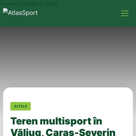
ALTELE
Teren multisport în
Văliug, Caraș-Severin