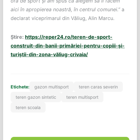
ora de sport și am spus că alegem să îl facem
aici în apropierea noastră, în centrul comunei.”
a
declarat viceprimarul din Văliug, Alin Marcu.
Știre:
https://reper24.ro/teren-de-sport-
construit-din-banii-primăriei-pentru-copiii-și-
turiștii-din-zona-văliug-crivaia/
Etichete:
gazon multisport
teren caras severin
teren gazon sintetic
teren multisport
teren scoala