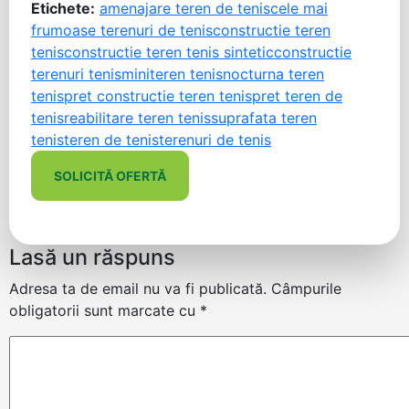
Etichete:
amenajare teren de tenis
cele mai
frumoase terenuri de tenis
constructie teren
tenis
constructie teren tenis sintetic
constructie
terenuri tenis
miniteren tenis
nocturna teren
tenis
pret constructie teren tenis
pret teren de
tenis
reabilitare teren tenis
suprafata teren
tenis
teren de tenis
terenuri de tenis
SOLICITĂ OFERTĂ
Lasă un răspuns
Adresa ta de email nu va fi publicată.
Câmpurile
obligatorii sunt marcate cu
*