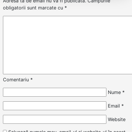
Adresa ta de email nu va fi publicată.
Câmpurile
obligatorii sunt marcate cu
*
Comentariu
*
Nume
*
Email
*
Website