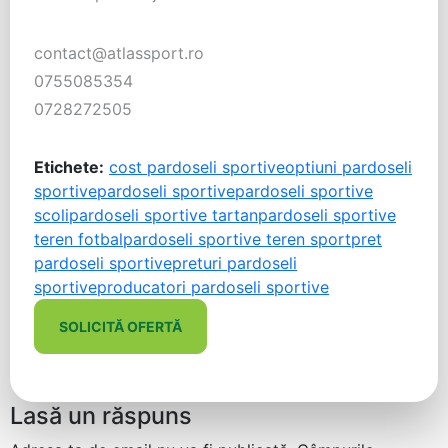
contact@atlassport.ro
0755085354
0728272505
Etichete:
cost pardoseli sportive
optiuni pardoseli
sportive
pardoseli sportive
pardoseli sportive
scoli
pardoseli sportive tartan
pardoseli sportive
teren fotbal
pardoseli sportive teren sport
pret
pardoseli sportive
preturi pardoseli
sportive
producatori pardoseli sportive
SOLICITĂ OFERTĂ
Lasă un răspuns