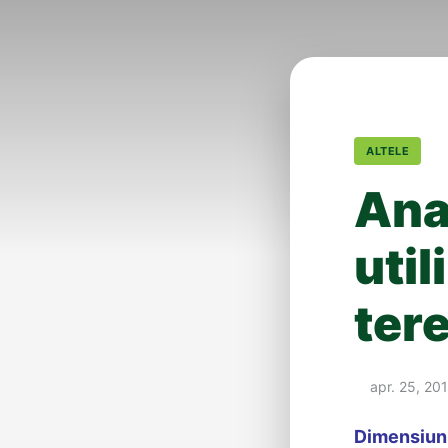
ALTELE
Ana
util
tere
apr. 25, 20
Dimensiuni