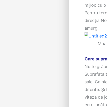
mijloc cu o
Pentru tere
direcția No
amurg.
Moacșa, 
Care supra
Nu te grăbi
Suprafața t
sale. Ca ni
diferite. Ș
viteza de j
care jucăto