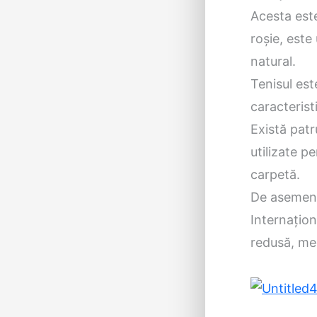
Acesta est
roșie, este
natural.
Tenisul est
caracteristi
Există patr
utilizate p
carpetă.
De asemenea
Internațion
redusă, med