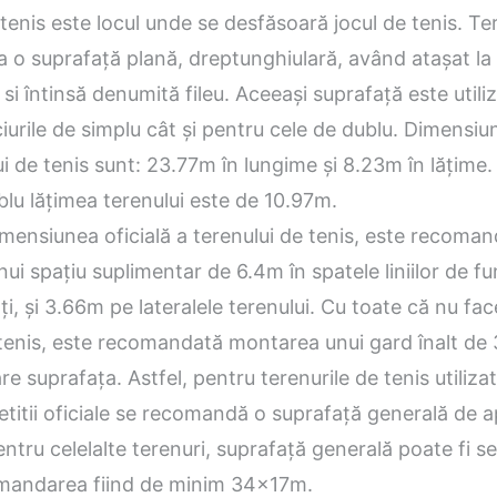
tenis este locul unde se desfăsoară jocul de tenis. Te
a o suprafață plană, dreptunghiulară, având atașat la
 si întinsă denumită fileu. Aceeași suprafață este utili
urile de simplu cât și pentru cele de dublu. Dimensiuni
ui de tenis sunt: 23.77m în lungime și 8.23m în lățime.
blu lățimea terenului este de 10.97m.
mensiunea oficială a terenului de tenis, este recoma
ui spațiu suplimentar de 6.4m în spatele liniilor de f
i, și 3.66m pe lateralele terenului. Cu toate că nu fac
 tenis, este recomandată montarea unui gard înalt de
re suprafața. Astfel, pentru terenurile de tenis utilizat
titii oficiale se recomandă o suprafață generală de 
tru celelalte terenuri, suprafață generală poate fi se
mandarea fiind de minim 34x17m.