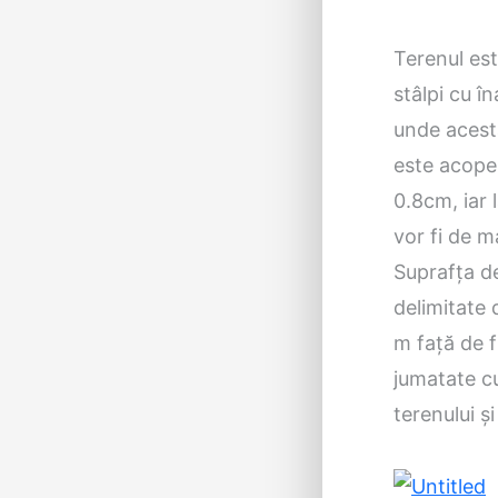
Terenul est
stâlpi cu î
unde acesta
este acoper
0.8cm, iar 
vor fi de 
Suprafța de
delimitate d
m față de f
jumatate cu 
terenului și