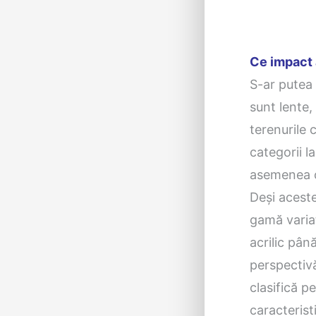
Ce impact 
S-ar putea 
sunt lente,
terenurile 
categorii l
asemenea o 
Deși aceste
gamă variat
acrilic pân
perspectivă
clasifică p
caracteristi