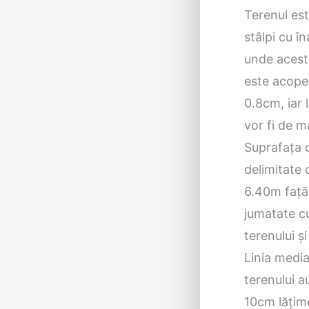
Terenul est
stâlpi cu î
unde acesta
este acoper
0.8cm, iar 
vor fi de 
Suprafața d
delimitate d
6.40m față 
jumatate cu 
terenului și
Linia media
terenului a
10cm lățime