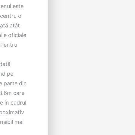
renul este
 centru o
zată atât
le oficiale
 Pentru
ndată
und pe
e parte din
 3.6m care
e în cadrul
apoximativ
nsibil mai