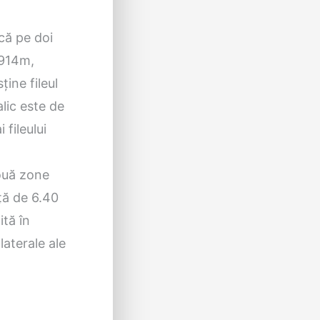
ică pe doi
0.914m,
ine fileul
lic este de
 fileului
două zone
nță de 6.40
ită în
 laterale ale