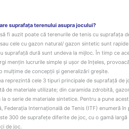
are suprafața terenului asupra jocului?
să fi auzit poate că terenurile de tenis cu suprafața 
 sau cele cu gazon natural/ gazon sintetic sunt rapide 
cu suprafață dură sunt undeva la mijloc. În timp ce ac
argi mențin lucrurile simple și ușor de înțeles, provoac
mulțime de concepții și generalizări greșite.
a reprezintă cele 3 tipuri principale de suprafață de j
ă de materiale utilizate; din caramida zdrobită, gazon
ă la o serie de materiale sintetice. Pentru a pune acest
, Federația Internațională de Tenis (ITF) enumeră în 
este 300 de suprafețe diferite de joc, cu o gamă largă
ci de joc.