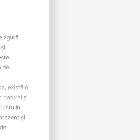
de zgură
și
este
ă de
oc, există o
 natural și
 lucru în
prezent și
 de