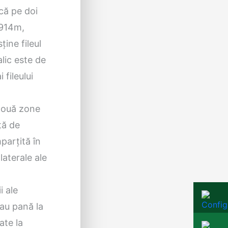
ică pe doi
0.914m,
ine fileul
lic este de
 fileului
 două zone
nță de
parțită în
 laterale ale
i ale
 au pană la
ate la