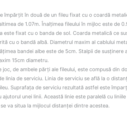
e împărțit în două de un fileu fixat cu o coardă metal
naltimea de 1.07m. Înalțimea fileului în mijloc este de 
 este fixat cu o banda de sol. Coarda metalică ce susț
ită cu o bandă albă. Diametrul maxim al cablului meta
lățimea bandei albe este de 5cm. Stalpii de susținere ai
maxim 15cm diametru.
 joc, de ambele părți ale fileului, este compusă din 
e linia de serviciu. Linia de serviciu se află la o dista
ileu. Suprafața de serviciu rezultată astfel este împarț
ajutorul unei linii. Această linie este paralelă cu liniile
 se va situa la mijlocul distanței dintre acestea.