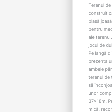
Terenul de 
construit c
plasă joasă
pentru meci
ale terenul
jocul de du
Pe langă di
prezența un
ambele părț
terenul de
să înconjoa
unor compe
37x18m. Pen
mică, reco