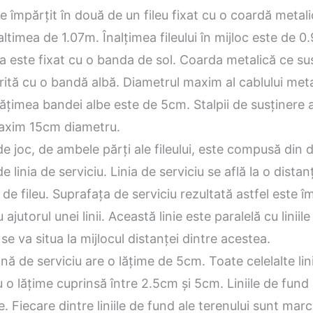
e împărțit în două de un fileu fixat cu o coardă metal
naltimea de 1.07m. Înalțimea fileului în mijloc este de 
 este fixat cu o banda de sol. Coarda metalică ce susț
ită cu o bandă albă. Diametrul maxim al cablului meta
lățimea bandei albe este de 5cm. Stalpii de susținere ai
maxim 15cm diametru.
e joc, de ambele părți ale fileului, este compusă din
e linia de serviciu. Linia de serviciu se află la o dista
de fileu. Suprafața de serviciu rezultată astfel este îm
ajutorul unei linii. Această linie este paralelă cu liniile
 se va situa la mijlocul distanței dintre acestea.
nă de serviciu are o lățime de 5cm. Toate celelalte lini
u o lățime cuprinsă între 2.5cm și 5cm. Liniile de fund
. Fiecare dintre liniile de fund ale terenului sunt marc