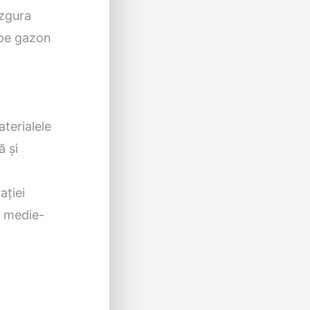
 zgura
 pe gazon
aterialele
ă și
ației
, medie-