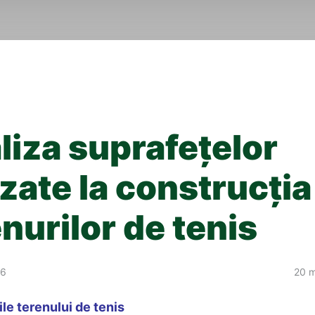
liza suprafețelor
izate la construcția
nurilor de tenis
16
20 m
le terenului de tenis