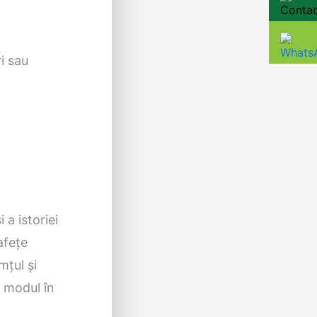
i sau
 a istoriei
afețe
mțul și
a modul în