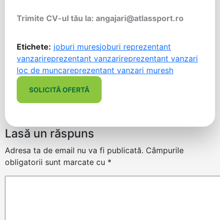
Trimite CV-ul
tău
la
: angajari@atlassport.ro
Etichete:
joburi mures
joburi reprezentant
vanzari
reprezentant vanzari
reprezentant vanzari
loc de munca
reprezentant vanzari muresh
SOLICITĂ OFERTĂ
Lasă un răspuns
Adresa ta de email nu va fi publicată.
Câmpurile
obligatorii sunt marcate cu
*