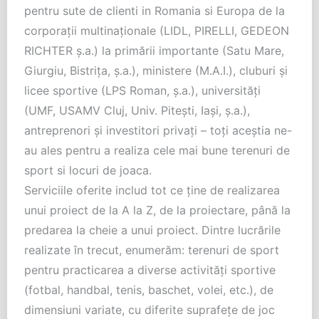
pentru sute de clienti in Romania si Europa de la
corporații multinaționale (LIDL, PIRELLI, GEDEON
RICHTER ș.a.) la primării importante (Satu Mare,
Giurgiu, Bistrița, ș.a.), ministere (M.A.I.), cluburi și
licee sportive (LPS Roman, ș.a.), universități
(UMF, USAMV Cluj, Univ. Pitești, Iași, ș.a.),
antreprenori și investitori privați – toți aceștia ne-
au ales pentru a realiza cele mai bune terenuri de
sport si locuri de joaca.
Serviciile oferite includ tot ce ţine de realizarea
unui proiect de la A la Z, de la proiectare, până la
predarea la cheie a unui proiect. Dintre lucrările
realizate în trecut, enumerăm: terenuri de sport
pentru practicarea a diverse activități sportive
(fotbal, handbal, tenis, baschet, volei, etc.), de
dimensiuni variate, cu diferite suprafeţe de joc