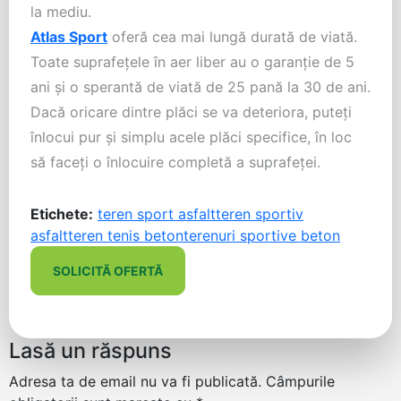
la mediu.
Atlas Sport
oferă cea mai lungă durată de viată.
Toate suprafețele în aer liber au o garanție de 5
ani și o sperantă de viată de 25 pană la 30 de ani.
Dacă oricare dintre plăci se va deteriora, puteți
înlocui pur și simplu acele plăci specifice, în loc
să faceți o înlocuire completă a suprafeței.
Etichete:
teren sport asfalt
teren sportiv
asfalt
teren tenis beton
terenuri sportive beton
SOLICITĂ OFERTĂ
Lasă un răspuns
Adresa ta de email nu va fi publicată.
Câmpurile