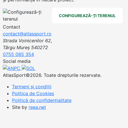
CONFIGUREAZĂ-ȚI TERENUL
Contact
contact@atlassport.ro
Strada Voinicenilor 62,
Târgu Mureș 540272
0755 085 354
Social media
AtlasSport©2026. Toate drepturile rezervate.
Termeni și condiții
Politica de Cookies
Politică de confidențialitate
Site by
reea.net