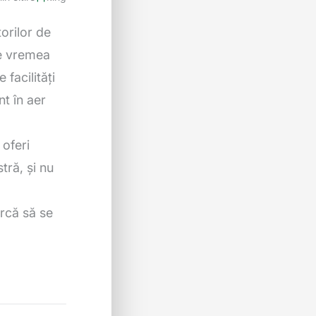
orilor de
de vremea
 facilități
t în aer
 oferi
tră, și nu
arcă să se