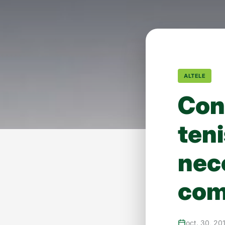
ALTELE
Con
teni
nec
com
oct. 30, 20