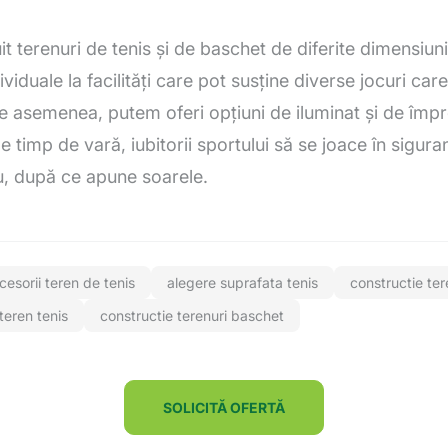
t terenuri de tenis și de baschet de diferite dimensiuni
ividuale la facilități care pot susține diverse jocuri car
e asemenea, putem oferi opțiuni de iluminat și de împ
e timp de vară, iubitorii sportului să se joace în sigur
u, după ce apune soarele.
cesorii teren de tenis
alegere suprafata tenis
constructie te
teren tenis
constructie terenuri baschet
SOLICITĂ OFERTĂ