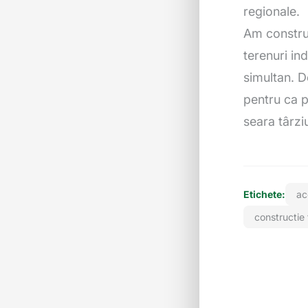
regionale.
Am construi
terenuri ind
simultan. D
pentru ca p
seara târzi
Etichete:
ac
constructie 