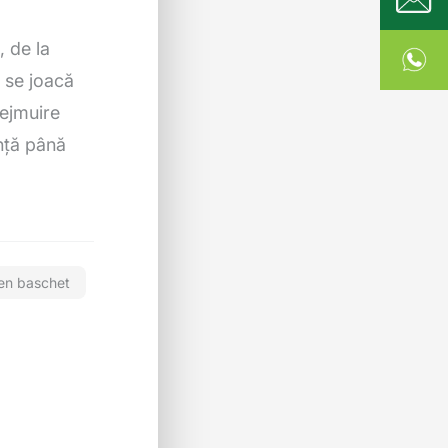
, de la
e se joacă
rejmuire
anță până
ren baschet