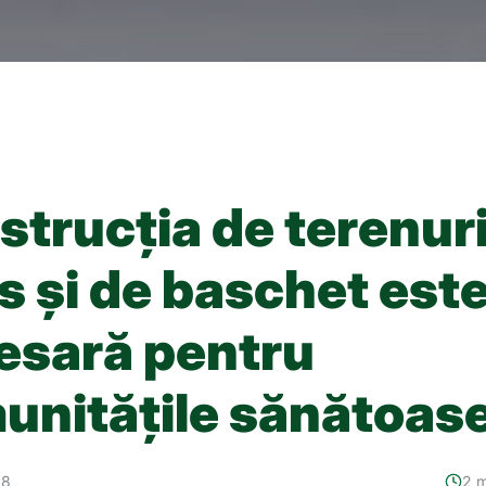
strucția de terenuri
s și de baschet est
esară pentru
unitățile sănătoas
18
2 m