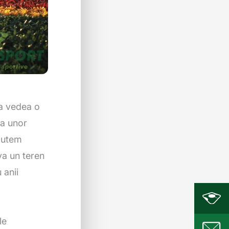
 a vedea o
ia unor
 putem
va un teren
 anii
le