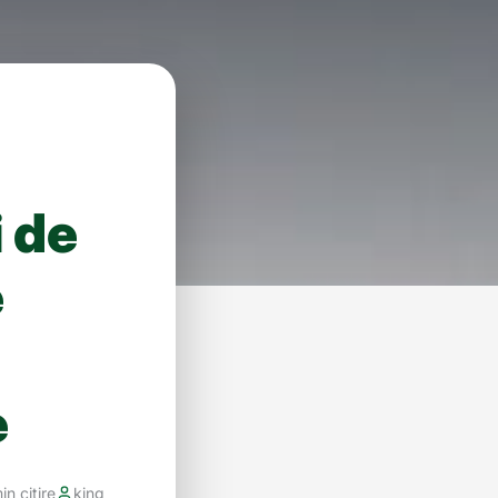
 de
e
e
in citire
king