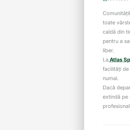
Comunitățil
toate vârst
caldă din ti
pentru a sa
liber.
La
Atlas Sp
facilități d
numai.
Dacă depart
extindă pe 
profesional