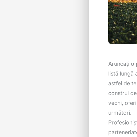
Aruncați o 
listă lungă
astfel de t
construi de
vechi, ofer
următori.
Profesioniș
parteneriate