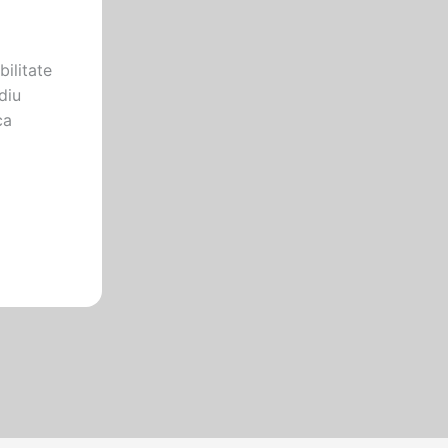
bilitate
diu
ca