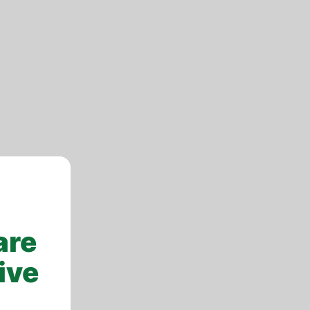
are
ive