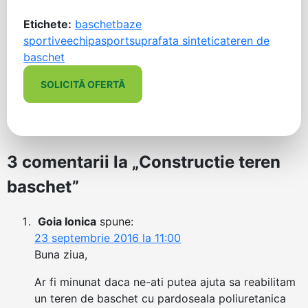
Etichete:
baschet
baze
sportive
echipa
sport
suprafata sintetica
teren de
baschet
SOLICITĂ OFERTĂ
3 comentarii la „
Constructie teren
baschet
”
Goia Ionica
spune:
23 septembrie 2016 la 11:00
Buna ziua,
Ar fi minunat daca ne-ati putea ajuta sa reabilitam
un teren de baschet cu pardoseala poliuretanica