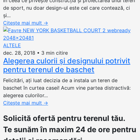
În ceea ce privește construcția și proiectarea unui teren
de sport, nu doar design-ul este cel care contează, ci
și...
Citește mai mult
→
ALTELE
dec. 28, 2018
•
3 min citire
Alegerea culorii și designului potrivit
pentru terenul de baschet
Felicitări, ați luat decizia de a instala un teren de
baschet în curtea casei! Acum vine partea distractivă:
alegerea culorilor...
Citește mai mult
→
Solicită ofertă
pentru terenul tău.
Te sunăm în maxim 24 de ore pentru