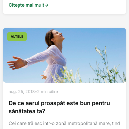
Citește mai mult
→
ALTELE
aug. 25, 2018
•
2 min citire
De ce aerul proaspăt este bun pentru
sănătatea ta?
Cei care trăiesc într-o zonă metropolitană mare, tind