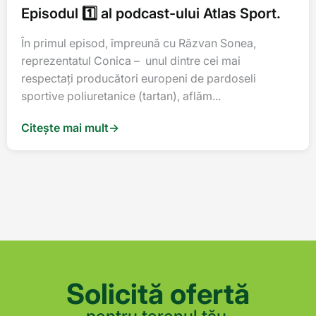
Episodul 1️⃣ al podcast-ului Atlas Sport.
În primul episod, împreună cu Răzvan Sonea,
reprezentatul Conica – unul dintre cei mai
respectați producători europeni de pardoseli
sportive poliuretanice (tartan), aflăm...
Citește mai mult
→
Solicită ofertă