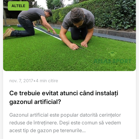
ALTELE
nov. 7, 2017
•
4 min citire
Ce trebuie evitat atunci când instalați
gazonul artificial?
Gazonul artificial este popular datorită cerințelor
reduse de întreținere. Deși este comun să vedem
acest tip de gazon pe terenurile...