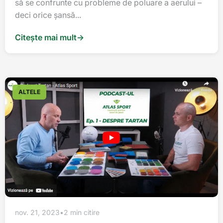
să se confrunte cu probleme de poluare a aerului –
deci orice șansă...
Citește mai mult
→
ALTELE
nov. 21, 2023
•
2 min citire