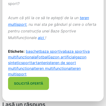
sport?
Acum că știi la ce să te aștepți de la un
teren
multisport
, nu mai sta pe g
â
nduri și cere o oferta
pentru construcția unei Baze Sportive
Multifuncționa
le
aici
!
Etichete:
baschet
baza sportiva
baza sportiva
multifunctionala
Fotbal
Gazon artificial
gazon
sintetic
sport
tartan
tenis
teren de sport
multifunctional
teren multifunctional
teren
multisport
SOLICITĂ OFERTĂ
Lasă un răspuns