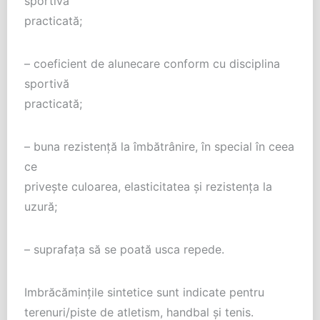
sportivă
practicată;
– coeficient de alunecare conform cu disciplina
sportivă
practicată;
– buna rezistenţă la îmbătrânire, în special în ceea
ce
priveşte culoarea, elasticitatea şi rezistenţa la
uzură;
– suprafaţa să se poată usca repede.
Imbrăcăminţile sintetice sunt indicate pentru
terenuri/piste de atletism, handbal şi tenis.