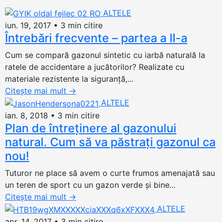
ALTELE
iun. 19, 2017
•
3 min citire
Întrebări frecvente – partea a II-a
Cum se compară gazonul sintetic cu iarbă naturală la
ratele de accidentare a jucătorilor? Realizate cu
materiale rezistente la siguranţă,...
Citește mai mult
→
ALTELE
ian. 8, 2018
•
3 min citire
Plan de întreținere al gazonului
natural. Cum să va păstrați gazonul ca
nou!
Tuturor ne place să avem o curte frumos amenajată sau
un teren de sport cu un gazon verde și bine...
Citește mai mult
→
ALTELE
apr. 14, 2017
•
3 min citire