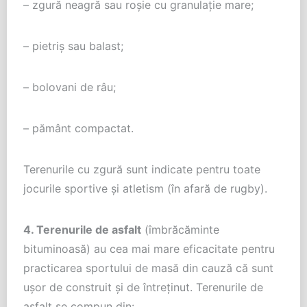
– zgură neagră sau roşie cu granulaţie mare;
– pietriş sau balast;
– bolovani de râu;
– pământ compactat.
Terenurile cu zgură sunt indicate pentru toate
jocurile sportive şi atletism (în afară de rugby).
4. Terenurile de asfalt
(îmbrăcăminte
bituminoasă) au cea mai mare eficacitate pentru
practicarea sportului de masă din cauză că sunt
uşor de construit şi de întreţinut. Terenurile de
asfalt se compun din: