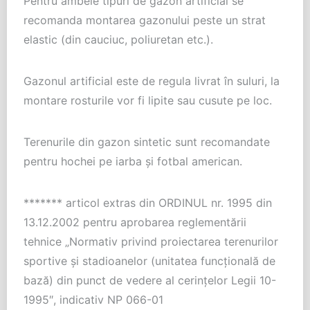
Pentru ambele tipuri de gazon artificial se
recomanda montarea gazonului peste un strat
elastic (din cauciuc, poliuretan etc.).
Gazonul artificial este de regula livrat în suluri, la
montare rosturile vor fi lipite sau cusute pe loc.
Terenurile din gazon sintetic sunt recomandate
pentru hochei pe iarba şi fotbal american.
******* articol extras din ORDINUL nr. 1995 din
13.12.2002 pentru aprobarea reglementării
tehnice „Normativ privind proiectarea terenurilor
sportive şi stadioanelor (unitatea funcţională de
bază) din punct de vedere al cerinţelor Legii 10-
1995″, indicativ NP 066-01