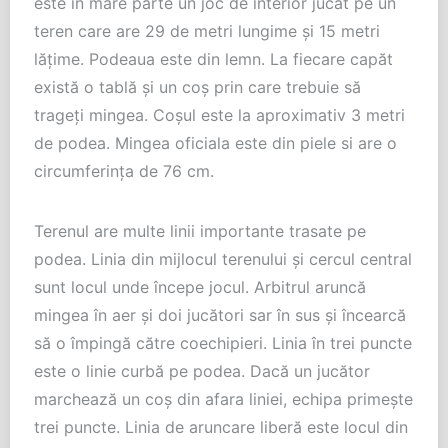
este în mare parte un joc de interior jucat pe un
teren care are 29 de metri lungime și 15 metri
lățime. Podeaua este din lemn. La fiecare capăt
există o tablă și un coș prin care trebuie să
trageți mingea. Coșul este la aproximativ 3 metri
de podea. Mingea oficiala este din piele si are o
circumferința de 76 cm.
Terenul are multe linii importante trasate pe
podea. Linia din mijlocul terenului și cercul central
sunt locul unde începe jocul. Arbitrul aruncă
mingea în aer și doi jucători sar în sus și încearcă
să o împingă către coechipieri. Linia în trei puncte
este o linie curbă pe podea. Dacă un jucător
marchează un coș din afara liniei, echipa primește
trei puncte. Linia de aruncare liberă este locul din