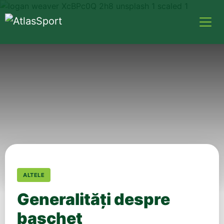
ALTELE
Generalități despre
baschet