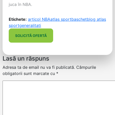
juca în NBA.
Etichete:
articol NBA
atlas sport
baschet
blog atlas
sport
generalitati
SOLICITĂ OFERTĂ
Lasă un răspuns
Adresa ta de email nu va fi publicată.
Câmpurile
obligatorii sunt marcate cu
*