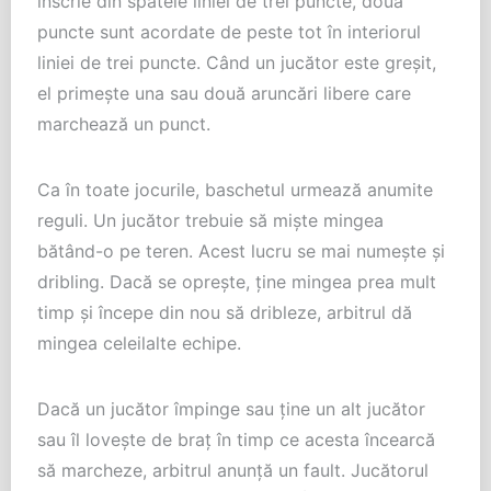
înscrie din spatele liniei de trei puncte, două
puncte sunt acordate de peste tot în interiorul
liniei de trei puncte. Când un jucător este greșit,
el primește una sau două aruncări libere care
marchează un punct.
Ca în toate jocurile, baschetul urmează anumite
reguli. Un jucător trebuie să miște mingea
bătând-o pe teren. Acest lucru se mai numește și
dribling. Dacă se oprește, ține mingea prea mult
timp și începe din nou să dribleze, arbitrul dă
mingea celeilalte echipe.
Dacă un jucător împinge sau ține un alt jucător
sau îl lovește de braț în timp ce acesta încearcă
să marcheze, arbitrul anunță un fault. Jucătorul