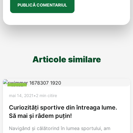
Articole similare
SPORT
mai 14, 2021
•
2 min citire
Curiozități sportive din întreaga lume.
Să mai și râdem puțin!
Navigând și călătorind în lumea sportului, am