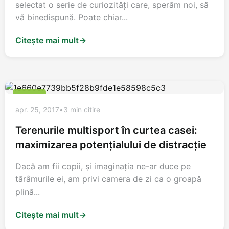
selectat o serie de curiozități care, sperăm noi, să
vă binedispună. Poate chiar...
Citește mai mult
→
SPORT
apr. 25, 2017
•
3 min citire
Terenurile multisport în curtea casei:
maximizarea potenţialului de distracţie
Dacă am fii copii, şi imaginaţia ne-ar duce pe
tărâmurile ei, am privi camera de zi ca o groapă
plină...
Citește mai mult
→