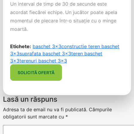
Un interval de timp de 30 de secunde este
acordat fiecărei echipe. Un jucător poate apela
momentul de plecare într-o situație cu o minge
moartă.
Etichete:
baschet 3x3
constructie teren baschet
3x3
suprafata baschet 3x3
teren baschet
3x3
terenuri baschet 3x3
SOLICITĂ OFERTĂ
Lasă un răspuns
Adresa ta de email nu va fi publicată.
Câmpurile
obligatorii sunt marcate cu
*