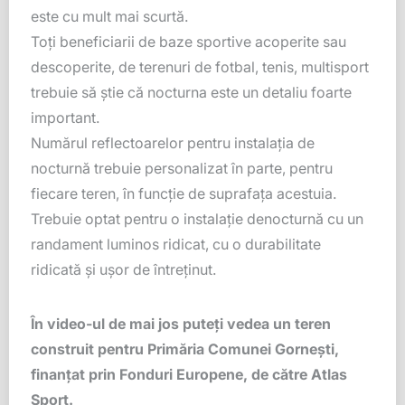
este cu
mult
mai
scurtă
.
Toţi
beneficiarii de
baze
sportive acoperite
sau
descoperite, de terenuri de fotbal, tenis, multisport
trebuie
să
ştie
că
nocturna
este un detaliu foarte
important
.
Numărul
reflectoarelor pentru
instalaţia
de
nocturnă
trebuie personalizat
în
parte,
pentru
fiecare teren,
în
funcţie
de
suprafaţa
acestuia.
Trebuie optat pentru o
instalaţie
de
nocturnă
cu un
randament luminos ridicat, cu o durabilitate
ridicată
şi
uşor
de
întreţinut
.
În
video-ul de
mai
jos
puteţi
vedea un teren
construit pentru
Primăria
Comunei
Gorneşti
,
finanţat
prin
Fonduri Europene, de
către
Atlas
Sport.