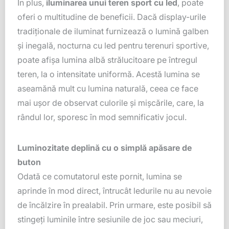
În plus,
iluminarea unui teren sport cu led
, poate
oferi o multitudine de beneficii. Dacă display-urile
tradiţionale de iluminat furnizează o lumină galben
şi inegală, nocturna cu led pentru terenuri sportive,
poate afişa lumina albă strălucitoare pe întregul
teren, la o intensitate uniformă. Acestă lumina se
aseamănă mult cu lumina naturală, ceea ce face
mai uşor de observat culorile şi mişcările, care, la
rândul lor, sporesc în mod semnificativ jocul.
Luminozitate deplină cu o simplă apăsare de
buton
Odată ce comutatorul este pornit, lumina se
aprinde în mod direct, întrucât ledurile nu au nevoie
de încălzire în prealabil. Prin urmare, este posibil să
stingeţi luminile între sesiunile de joc sau meciuri,