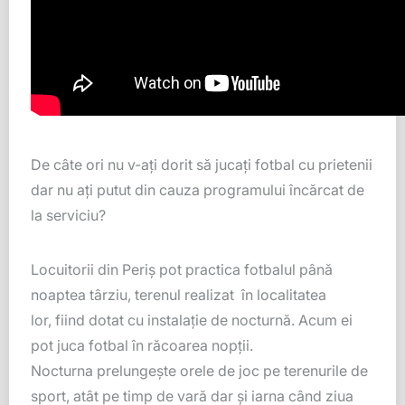
De
câte
ori nu v-
aţi
dorit
să
jucaţi
fotbal cu prietenii
dar nu
aţi
putut
din
cauza
programului
încărcat
de
la
serviciu?
Locuitorii
din
Periş
pot
practica
fotbalul
până
noaptea
târziu
, terenul realizat
î
n localitatea
lor,
fiind
dotat cu
instalaţie
de
nocturnă
. Acum
ei
pot
juca
fotbal
î
n
răcoarea
nopţii
.
Nocturna
prelungeşte
orele de joc pe terenurile de
sport,
atât
pe
timp
de
vară
dar
şi
iarna
când
ziua