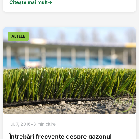
Citește mai mult
→
ALTELE
iul. 7, 2016
•
3 min citire
Întrebări frecvente despre gazonul