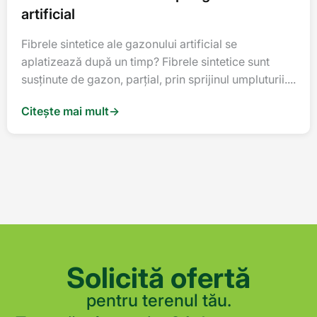
artificial
Fibrele sintetice ale gazonului artificial se
aplatizează după un timp? Fibrele sintetice sunt
susţinute de gazon, parţial, prin sprijinul umpluturii....
Citește mai mult
→
Solicită ofertă
pentru terenul tău.