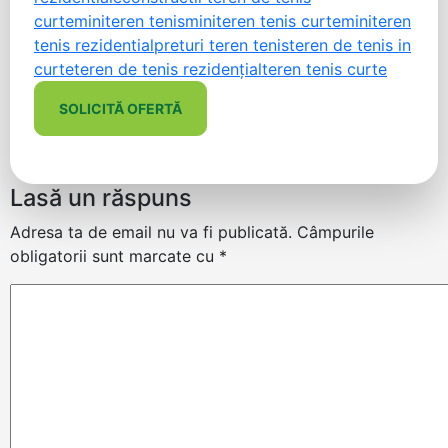
curte
miniteren tenis
miniteren tenis curte
miniteren
tenis rezidential
preturi teren tenis
teren de tenis in
curte
teren de tenis rezidenţial
teren tenis curte
SOLICITĂ OFERTĂ
Lasă un răspuns
Adresa ta de email nu va fi publicată.
Câmpurile
obligatorii sunt marcate cu
*