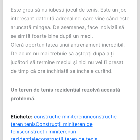
Este greu să nu iubeşti jocul de tenis. Este un joc
interesant datorită adrenalinei care vine când este
aruncată mingea. De asemenea, face indivizii să
se simtă foarte bine după un meci.
Oferă oportunitatea unui antrenament incredibil.
De acum nu mai trebuie să aştepţi după alţi
jucători să termine meciul şi nici nu vei fi presat
de timp că ora închiriată se încheie curând.
Un teren de tenis rezidenţial rezolvă această
problemă.
Etichete:
constructie miniterenuri
constructie
teren tenis
Construcţii miniteren de
tenis
constructii miniterenuri
rezidentiale
constructii teren de tenis