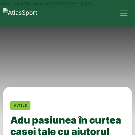
ALTELE
Adu pasiunea în curtea
casei tale cu ajutorul