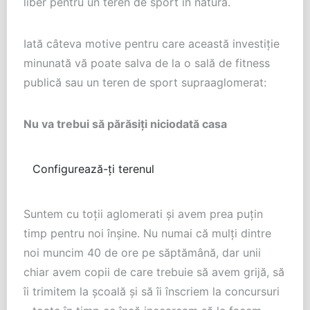
liber pentru un teren de sport în natură.
Iată câteva motive pentru care această investiţie
minunată vă poate salva de la o sală de fitness
publică sau un teren de sport supraaglomerat:
Nu va trebui să părăsiţi niciodată casa
Configurează-ți terenul
Suntem cu toţii aglomerati şi avem prea puţin
timp pentru noi înşine. Nu numai că mulţi dintre
noi muncim 40 de ore pe săptămână, dar unii
chiar avem copii de care trebuie să avem grijă, să
îi trimitem la şcoală şi să îi înscriem la concursuri