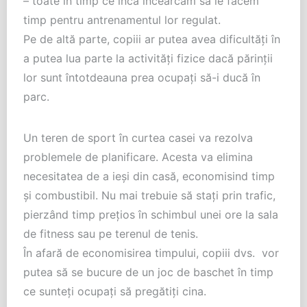
– toate în timp ce încă incearcam să le facem
timp pentru antrenamentul lor regulat.
Pe de altă parte, copiii ar putea avea dificultăţi în
a putea lua parte la activităţi fizice dacă părinţii
lor sunt întotdeauna prea ocupaţi să-i ducă în
parc.
Un teren de sport în curtea casei va rezolva
problemele de planificare. Acesta va elimina
necesitatea de a ieşi din casă, economisind timp
şi combustibil. Nu mai trebuie să staţi prin trafic,
pierzând timp preţios în schimbul unei ore la sala
de fitness sau pe terenul de tenis.
În afară de economisirea timpului, copiii dvs. vor
putea să se bucure de un joc de baschet în timp
ce sunteţi ocupaţi să pregătiţi cina.