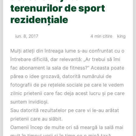
terenurilor de sport
rezidenţiale
iun. 8, 2017
4 min citire
king
Mulţi atleţi din întreaga lume s-au confruntat cu o
întrebare dificilă, dar relevantă: „Ar trebui să îmi
fac abonament la sala de fitness?” Aceasta poate
părea o idee grozavă, datorită numărului de
fotografii de pe reţelele sociale pe care le vedem
zilnic prietenii care fac deja acest lucru şi pe care
suntem invidioşi.
Sau datorită rezultatelor pe care vi le-au arătat
prietenii care au slăbit.
Oamenii încep de multe ori să meargă la sală mai
mult în timpul verii şi în timp ce o mică taxă