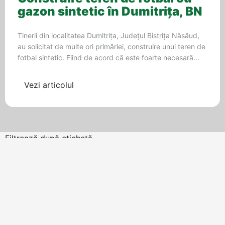
gazon sintetic în Dumitrița, BN
Tinerii din localitatea Dumitrița, Județul Bistrița Năsăud,
au solicitat de multe ori primăriei, construire unui teren de
fotbal sintetic. Fiind de acord că este foarte necesară...
Vezi articolul
Filtrează după etichetă
ALTELE
mai 25, 2018
•
3 min citire
Despre împrejmuirea și plasele unui
teren de sport