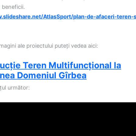
beneficii.
.slideshare.net/AtlasSport/plan-de-afaceri-teren-s
magini ale proiectului
puteţi
vedea aici:
ucție Teren Multifuncțional la
nea Domeniul Gîrbea
ţul
următor
: