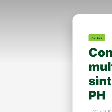
ALTELE
Con
mul
sin
PH
oct. 7, 2016