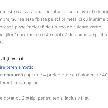
rea
este realizată doar pe laturile scurte având o lung
mprejmuirea este fixată pe stâlpi metalici cu înălţime
tează plasa împletită de tip eco de culoare verde.
porţilor împrejmuirea este dublată de panou de protec
ă.
ză-ți terenul
 de nocturnă
cuprinde 4 proiectoare cu halogen de 40
ferente montajului.
 dotat cu 2 stâlpi pentru tenis, inclusiv fileu.