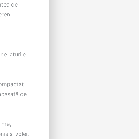
atea de
eren
pe laturile
 compactat
oncasată de
sime,
is şi volei.