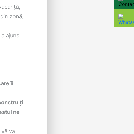
 vacanţă,
 din zonă,
 a ajuns
are îi
construiţi
estul ne
e vă va