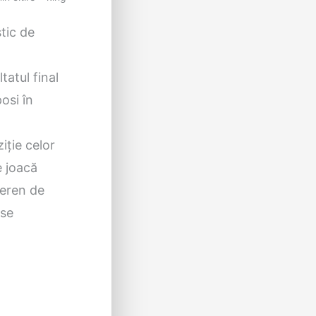
tic de
tatul final
posi în
iţie celor
e joacă
teren de
ase