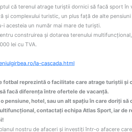
ptul că terenul atrage turiştii dornici să facă sport în
ă şi complexului turistic, un plus faţă de alte pensiuni
-i acesteia un număr mai mare de turişti.
pentru construirea şi dotarea terenului multifuncţional,
000 lei cu TVA.
eniulgirbea.ro/la-cascada.html
 fotbal reprezintă o facilitate care atrage turiştii şi c
să facă diferenţa între ofertele de vacanţă.
o pensiune, hotel, sau un alt spaţiu în care doriţi să 
ltifuncţional, contactaţi echipa Atlas Sport, iar de r
i!
planul nostru de afaceri şi investiţi într-o afacere car