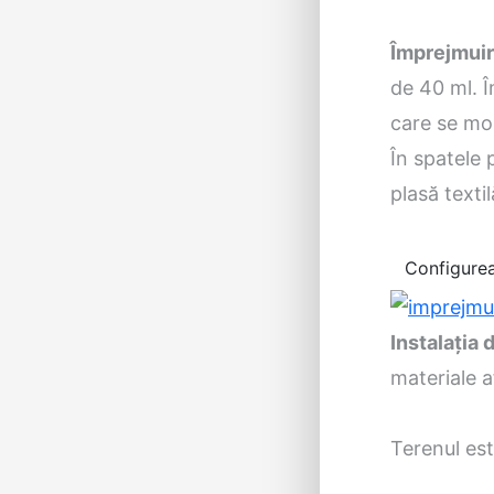
Împrejmui
de 40 ml. Î
care se mon
În spatele 
plasă textil
Configurea
Instalaţia
materiale a
Terenul este