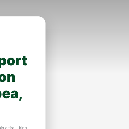
port
zon
bea,
in citire
king