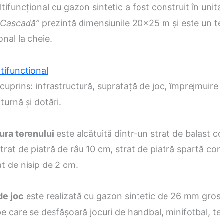
tifuncţional cu gazon sintetic a fost construit în unit
 Cascadă”
prezintă dimensiunile 20×25 m şi este un t
onal la cheie.
 cuprins: infrastructură, suprafaţă de joc, împrejmuire 
turnă şi dotări.
ura terenului
este alcătuită dintr-un strat de balast
trat de piatră de râu 10 cm, strat de piatră spartă c
at de nisip de 2 cm.
de joc
este realizată cu gazon sintetic de 26 mm gro
e care se desfăşoară jocuri de handbal, minifotbal, ten