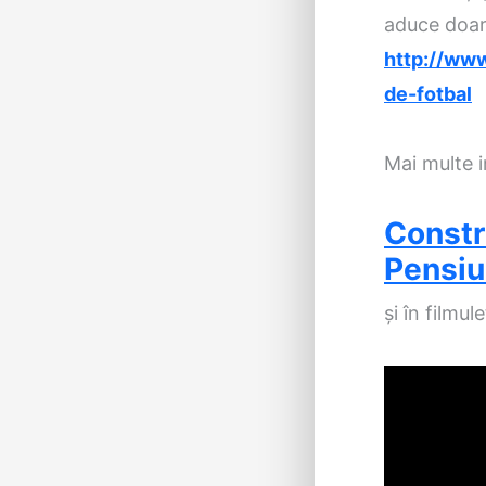
aduce doar 
http://www
de-fotbal
Mai
multe
i
Constr
Pensiu
şi
în
filmule