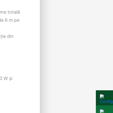
ime totală
 de 6 m pe
ţie din
0 W şi