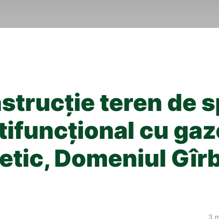
strucţie teren de s
tifuncţional cu ga
tetic, Domeniul Gîr
3 m