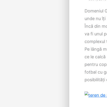
Domeniul Gî
unde nu îţi
Încă din mo
va fi unul p
complexul t
Pe lângă mu
ce le calcă
pentru copi
fotbal cu g
posibilităţi