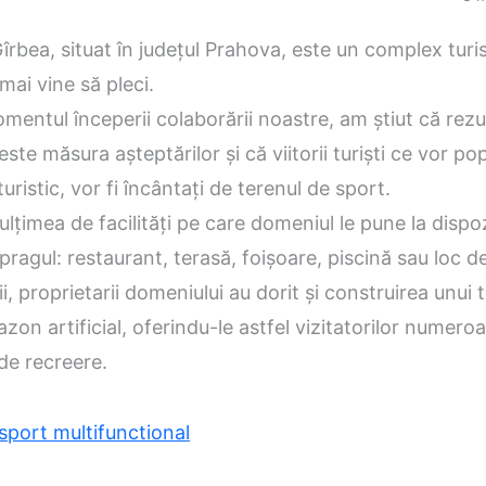
rbea, situat în judeţul Prahova, este un complex turis
 mai vine să pleci.
mentul începerii colaborării noastre, am ştiut că rezul
este măsura aşteptărilor şi că viitorii turişti ce vor po
uristic, vor fi încântaţi de terenul de sport.
lţimea de facilităţi pe care domeniul le pune la dispoz
 pragul: restaurant, terasă, foişoare, piscină sau loc d
i, proprietarii domeniului au dorit şi construirea unui 
azon artificial, oferindu-le astfel vizitatorilor numero
 de recreere.