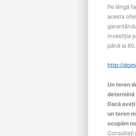
Pe lângă fa
acesta ofer
garantându
Investiţia 
până la 80.
http://dom
Un teren de
determină 
Dacă aveţi 
un teren mu
ocupăm no
Consultaţi 