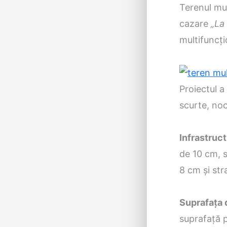
Terenul mul
cazare
„La
multifuncţi
Proiectul a
scurte, noc
Infrastruct
de 10 cm, s
8 cm şi str
Suprafaţa 
suprafaţă p