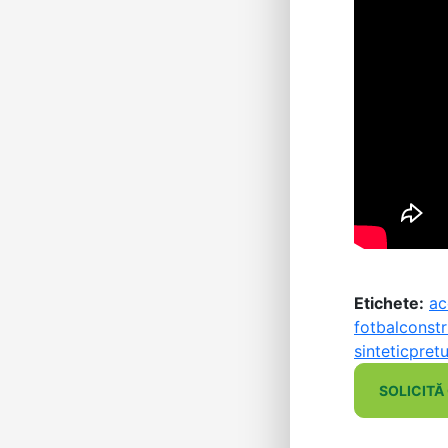
Etichete:
ac
fotbal
constr
sintetic
pretu
SOLICITĂ