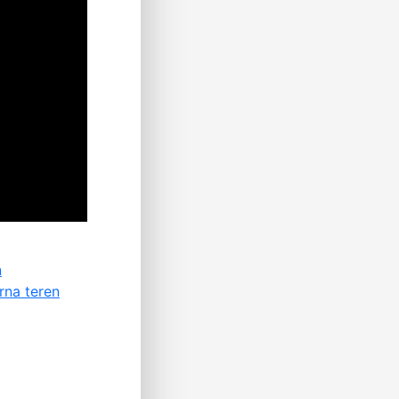
n
rna teren