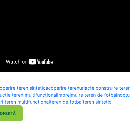
operire teren sintetic
acoperire terenuri
acte construire tere
uctie teren multifunctional
imprejmuire teren de fotbal
noctu
ri teren multifunctional
teren de fotbal
teren sintetic
 OFERTĂ