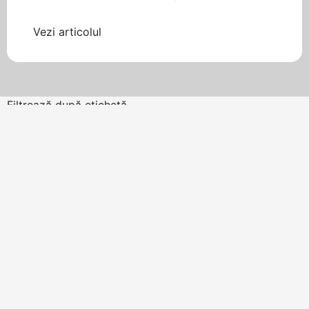
Vezi articolul
Filtrează după etichetă
ALTELE
iun. 21, 2016
•
3 min citire
Montare gazon sintetic: Cum se
montează gazonul artificial pentru
fotbal?
Montare gazon sintetic Montarea unui gazon sintetic pe
un teren de fotbal, este o acţiune ce necesită experienţă
şi răbdare....
Citește mai mult
→