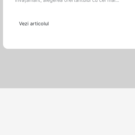
învăţământ, alegerea ofertantului cu cel mai...
Vezi articolul
Filtrează după etichetă
mai 8, 2017
•
6 min citire
Alegerea suprafeţei pentru pistel