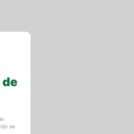
 de
de
tăţi de