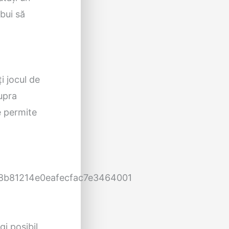
ebui să
i jocul de
upra
e permite
gi posibil.