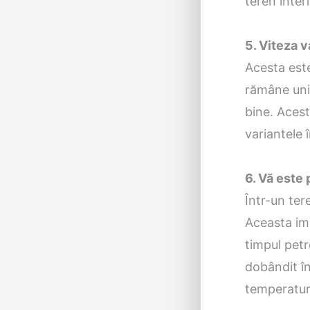
teren interi
5. Viteza 
Acesta est
rămâne uni
bine. Acest
variantele î
6. Vă este 
Într-un tere
Aceasta imp
timpul petre
dobândit în
temperatur