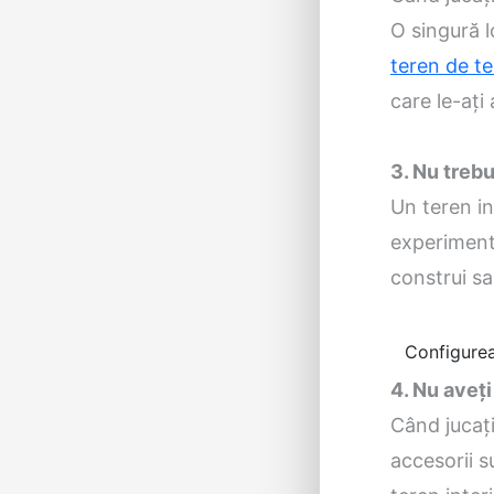
O singură l
teren de te
care le-ați
3. Nu trebu
Un teren int
experiment
construi sa
Configurea
4. Nu aveț
Când jucați
accesorii s