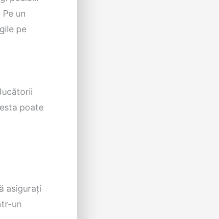
. Pe un
gile pe
Jucătorii
cesta poate
ă asigurați
ntr-un