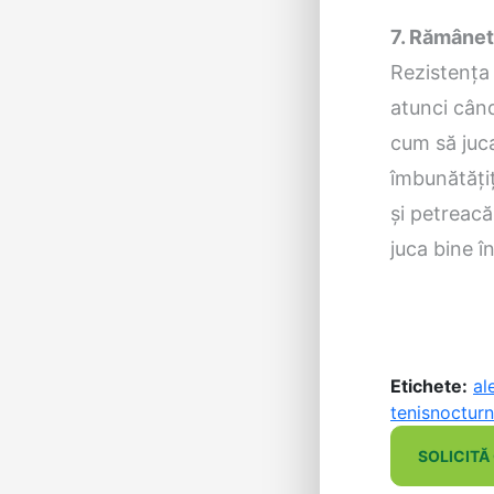
7. Rămâneti
Rezistența 
atunci când
cum să jucaț
îmbunătățiț
și petreacă
juca bine î
Etichete:
al
tenis
nocturn
SOLICITĂ