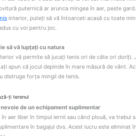
ovitură puternică ar arunca mingea în aer, peste gard
nis
interior, puteți să vă întoarceti acasă cu toate min
 adus cu voi pentru joc.
ie să vă lupțați cu natura
erior vă permite să jucați tenis ori de câte ori doriți. 
ați spun că jocul depinde în mare măsură de vânt. A
u distruge forța mingii de tenis.
ză-ți terenul
i nevoie de un echipament suplimentar
 în aer liber în timpul iernii sau când plouă, va trebui s
uplimentare în bagajul dvs. Acest lucru este eliminat î