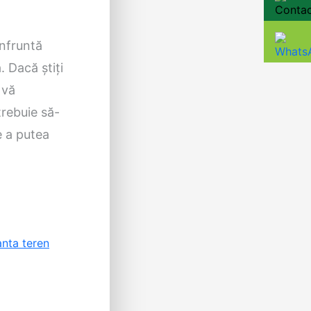
onfruntă
 Dacă știți
 vă
trebuie să-
e a putea
nta teren