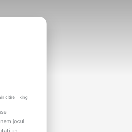
in citire
king
ase
unem jocul
utați un