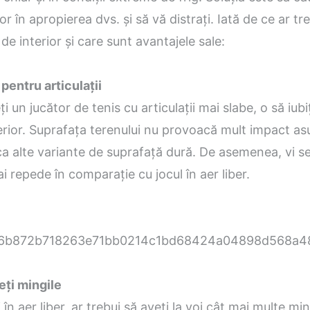
or în apropierea dvs. și să vă distrați. Iată de ce ar tr
 de interior și care sunt avantajele sale:
 pentru articulații
i un jucător de tenis cu articulații mai slabe, o să iubiț
terior. Suprafața terenului nu provoacă mult impact as
a alte variante de suprafață dură. De asemenea, vi s
ai repede în comparație cu jocul în aer liber.
eți mingile
în aer liber, ar trebui să aveți la voi cât mai multe min