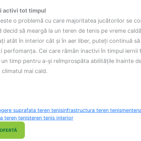
 activi tot timpul
este o problemă cu care majoritatea jucătorilor se c
 decid să meargă la un teren de tenis pe vreme caldă.
i atât în interior cât și în aer liber, puteți continuă să
i perfomanța. Cei care rămân inactivi în timpul iernii 
 un timp pentru a-și reîmprospăta abilitățile înainte d
n climatul mai cald.
egere suprafata teren tenis
infrastructura teren tenis
mentena
a teren tenis
teren tenis interior
 OFERTĂ