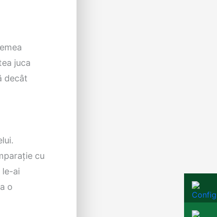
vremea
tea juca
nă decât
lui.
omparație cu
 le-ai
la o