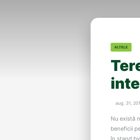
ALTELE
Ter
inte
aug. 31, 20
Nu există n
beneficii p
în stand by