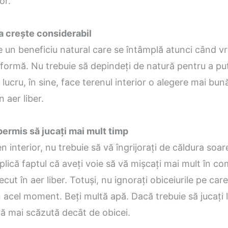
or.
va crește considerabil
e un beneficiu natural care se întâmplă atunci când 
formă. Nu trebuie să depindeți de natură pentru a pu
 lucru, în sine, face terenul interior o alegere mai bu
n aer liber.
permis să jucați mai mult timp
n interior, nu trebuie să vă îngrijorați de căldura soare
lică faptul că aveți voie să vă mișcați mai mult în c
cut în aer liber. Totuși, nu ignorați obiceiurile pe care
 acel moment. Beți multă apă. Dacă trebuie să jucați 
ă mai scăzută decât de obicei.