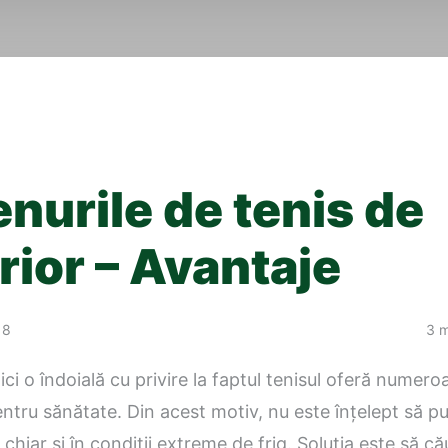
enurile de tenis de
rior – Avantaje
18
3 m
ici o îndoială cu privire la faptul tenisul oferă numero
entru sănătate. Din acest motiv, nu este înțelept să p
 chiar și în condiții extreme de frig. Soluția este să că