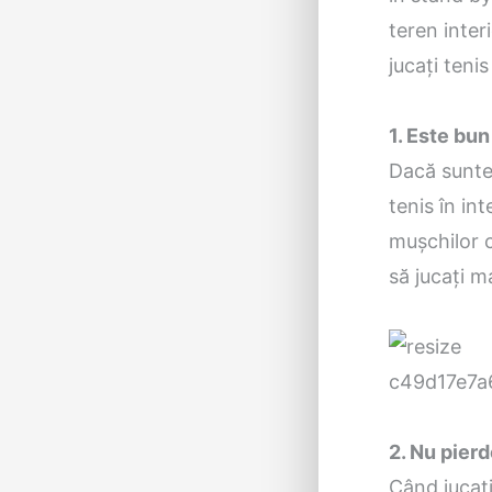
teren interi
jucați tenis
1. Este bun
Dacă sunteț
tenis în in
mușchilor c
să jucați m
2. Nu pierd
Când jucați 