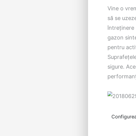
Vine o vrem
să se uzeze
întreținere 
gazon sinte
pentru acti
Suprafețel
sigure. Ace
performanț
Configurea