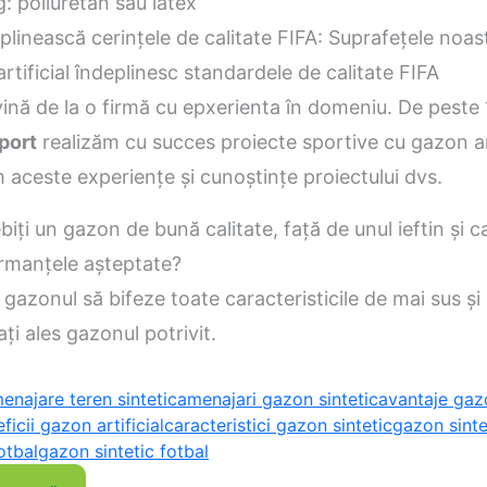
: poliuretan sau latex
plinească cerințele de calitate FIFA: Suprafețele noas
rtificial îndeplinesc standardele de calitate FIFA
ină de la o firmă cu epxerienta în domeniu. De peste 1
port
realizăm cu succes proiecte sportive cu gazon arti
aceste experiențe și cunoștințe proiectului dvs.
ți un gazon de bună calitate, față de unul ieftin și c
ormanțele așteptate?
 gazonul să bifeze toate caracteristicile de mai sus și a
 ați ales gazonul potrivit.
enajare teren sintetic
amenajari gazon sintetic
avantaje gaz
ficii gazon artificial
caracteristici gazon sintetic
gazon sinte
otbal
gazon sintetic fotbal