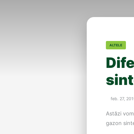
ALTELE
Dif
sint
feb. 27, 20
Astăzi vom 
gazon sintet