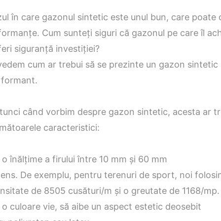
zul în care gazonul sintetic este unul bun, care poate 
ormanțe. Cum sunteți siguri că gazonul pe care îl achi
eri siguranță investiției?
vedem cum ar trebui să se prezinte un gazon sintetic
rformant.
atunci când vorbim despre gazon sintetic, acesta ar tr
mătoarele caracteristici:
 o înălțime a firului între 10 mm și 60 mm
dens. De exemplu, pentru terenuri de sport, noi folos
nsitate de 8505 cusături/m și o greutate de 1168/mp.
 o culoare vie, să aibe un aspect estetic deosebit