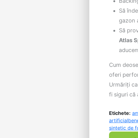
Backing
Să înde
gazon a
Să prov
Atlas S
aducem 
Cum deosebi
oferi perf
Urmăriți ca
fi siguri că
Etichete:
am
artificial
bene
sintetic de f