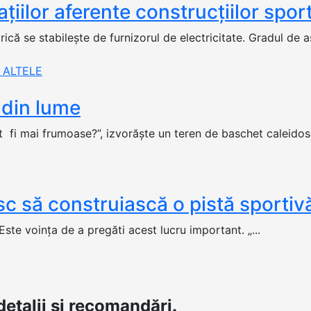
aţiilor aferente construcţiilor sport
trică se stabileşte de furnizorul de electricitate. Gradul de a
ALTELE
 din lume
t fi mai frumoase?”, izvorăște un teren de baschet caleidosc
sc să construiască o pistă sportivă
ste voinţa de a pregăti acest lucru important. „...
etalii și recomandări.