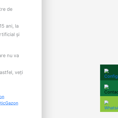
tre de
5 ani, la
ficial și
are nu va
stfel, veți
on
tic
Gazon