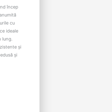
ând încep
 anumită
urile cu
ce ideale
n lung.
zistente și
redusă și