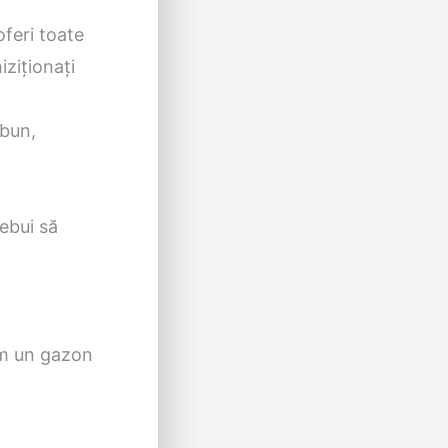
oferi toate
ziționați
 bun,
ebui să
im un gazon