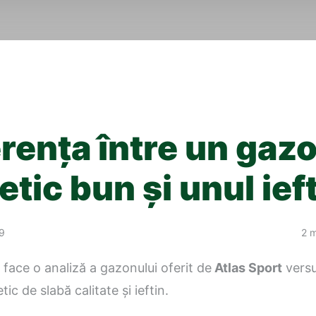
erența între un gaz
etic bun și unul ief
19
2 m
face o analiză a gazonului oferit de
Atlas Sport
versu
ic de slabă calitate și ieftin.