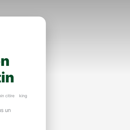
on
tin
in citire
king
s un