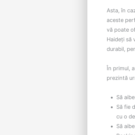
Asta, în ca
aceste perf
vă poate of
Haideți să 
durabil, pe
În primul, 
prezintă ur
Să aibe
Să fie 
cu o de
Să aibe