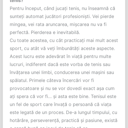
tenis?
Pentru început, când jucați tenis, nu înseamnă că
sunteți automat jucători profesioniști. Vei pierde
mingea, vei rata aruncarea, mișcarea nu va fi
perfectă. Pierderea e inevitabilă.
Cu toate acestea, cu cât practicați mai mult acest
sport, cu atât vă veți îmbunătăți aceste aspecte.
Acest lucru este adevărat în viață pentru multe
lucruri, indiferent dacă este vorba de tenis sau
învățarea unei limbi, conducerea unei mașini sau
spălatul. Primele câteva încercări vor fi
provocatoare și nu se vor dovedi exact așa cum
ați spera că vor fi… și asta este bine. Tenisul este
un fel de sport care învață o persoană că viața
este legată de un proces. De-a lungul timpului, cu
hotărâre, perseverență, practică și pasiune, există