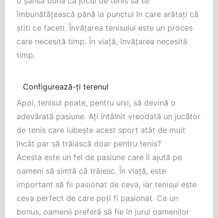
o șansă bună ca jocul de tenis să se
îmbunătățească până la punctul în care arătați că
știti ce faceti. Învățarea tenisului este un proces
care necesită timp. În viață, învățarea necesită
timp.
Configurează-ți terenul
Apoi, tenisul poate, pentru unii, să devină o
adevărată pasiune. Ați întâlnit vreodată un jucător
de tenis care iubește acest sport atât de mult
încât par să trăiască doar pentru tenis?
Acesta este un fel de pasiune care îi ajută pe
oameni să simtă că trăiesc. În viață, este
important să fii pasionat de ceva, iar tenisul este
ceva perfect de care poți fi pasionat. Ca un
bonus, oamenii preferă să fie în jurul oamenilor