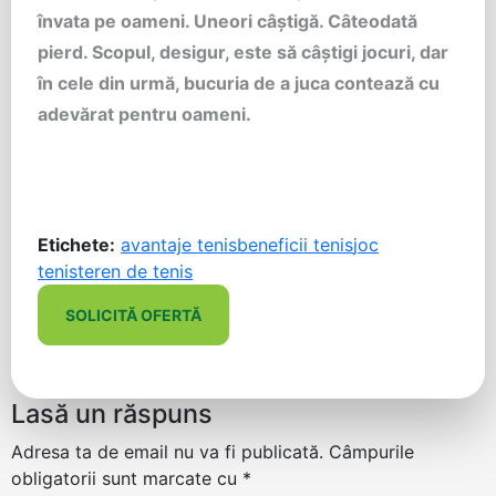
învata pe oameni. Uneori câștigă. Câteodată
pierd. Scopul, desigur, este să câștigi jocuri, dar
în cele din urmă, bucuria de a juca contează cu
adevărat pentru oameni.
Etichete:
avantaje tenis
beneficii tenis
joc
tenis
teren de tenis
SOLICITĂ OFERTĂ
Lasă un răspuns
Adresa ta de email nu va fi publicată.
Câmpurile
obligatorii sunt marcate cu
*