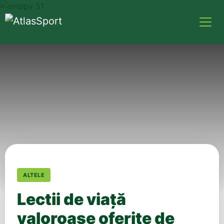
ALTELE
Lectii de viață
valoroase oferite de