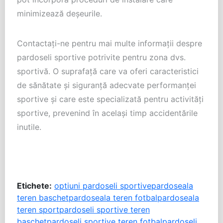
minimizează deșeurile.
Contactați-ne pentru mai multe informații despre
pardoseli sportive potrivite pentru zona dvs.
sportivă. O suprafață care va oferi caracteristici
de sănătate și siguranță adecvate performanței
sportive și care este specializată pentru activități
sportive, prevenind în același timp accidentările
inutile.
Etichete:
optiuni pardoseli sportive
pardoseala
teren baschet
pardoseala teren fotbal
pardoseala
teren sport
pardoseli sportive teren
baschet
pardoseli sportive teren fotbal
pardoseli