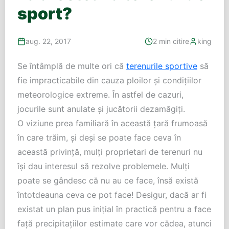
sport?
aug. 22, 2017
2 min citire
king
Se întâmplă de multe ori că
terenurile sportive
să
fie impracticabile din cauza ploilor şi condiţiilor
meteorologice extreme. În astfel de cazuri,
jocurile sunt anulate şi jucătorii dezamăgiţi.
O viziune prea familiară în această ţară frumoasă
în care trăim, şi deşi se poate face ceva în
această privinţă, mulţi proprietari de terenuri nu
îşi dau interesul să rezolve problemele. Mulţi
poate se gândesc că nu au ce face, însă există
întotdeauna ceva ce pot face! Desigur, dacă ar fi
existat un plan pus iniţial în practică pentru a face
faţă precipitaţiilor estimate care vor cădea, atunci