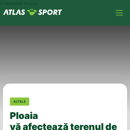
ALTELE
Ploaia
vă afectează terenul de