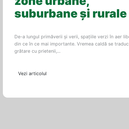
zone urbane,
suburbane și rurale
De-a lungul primăverii și verii, spațiile verzi în aer li
din ce în ce mai importante. Vremea caldă se traduc
grătare cu prietenii,...
Vezi articolul