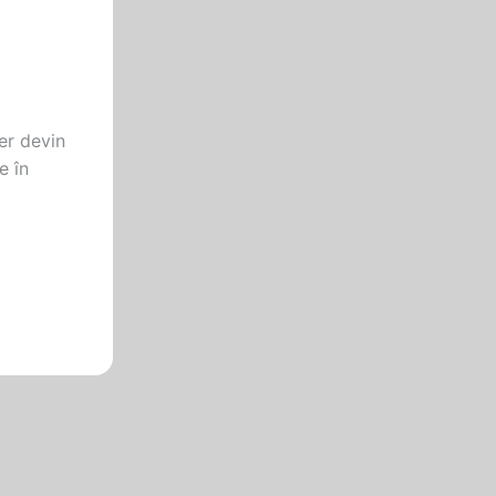
ber devin
e în