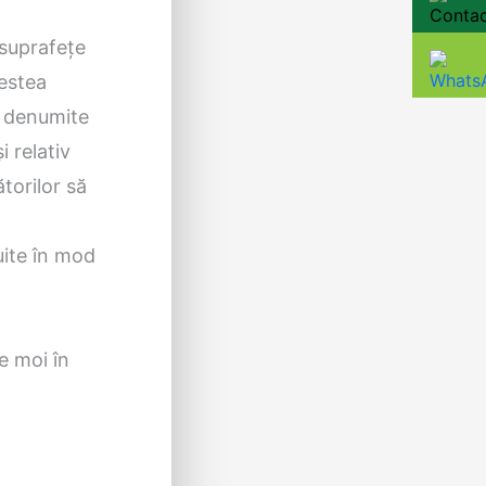
 suprafețe
cestea
t denumite
i relativ
torilor să
uite în mod
e moi în