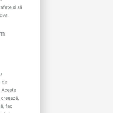
rafețe și să
 dvs.
sm
u
n de
. Aceste
e creează,
ă, fac