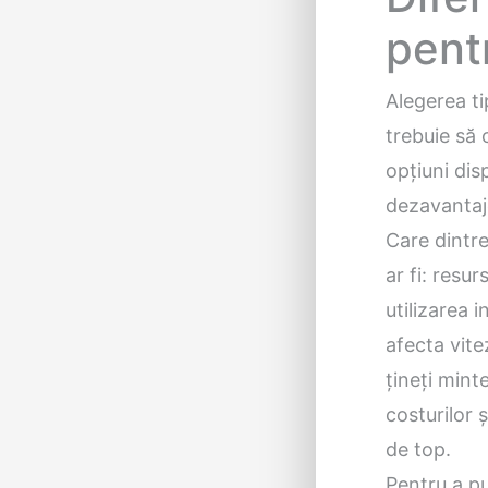
pent
Alegerea ti
trebuie să 
opțiuni disp
dezavantaj
Care dintre
ar fi: resur
utilizarea 
afecta vite
țineți mint
costurilor ș
de top.
Pentru a pu