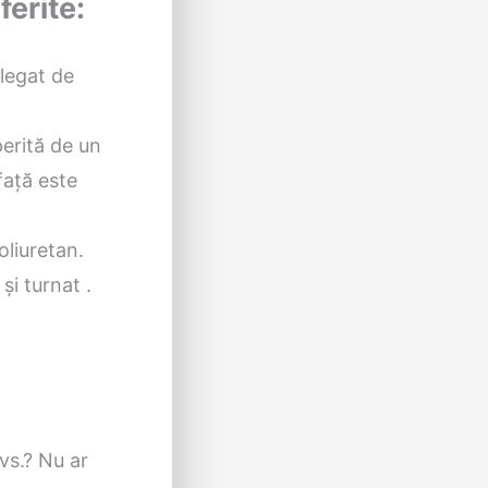
ferite:
 legat de
erită de un
față este
liuretan.
și turnat .
vs.? Nu ar