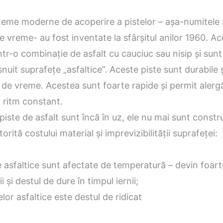
steme moderne de acoperire a pistelor – așa-numitele
e vreme- au fost inventate la sfârșitul anilor 1960. A
tr-o combinație de asfalt cu cauciuc sau nisip și sun
nuit suprafețe „asfaltice”. Aceste piste sunt durabile ș
de vreme. Acestea sunt foarte rapide și permit alergă
 ritm constant.
piste de asfalt sunt încă în uz, ele nu mai sunt constr
orită costului material și imprevizibilității suprafeței:
 asfaltice sunt afectate de temperatură – devin foart
i și destul de dure în timpul iernii;
elor asfaltice este destul de ridicat