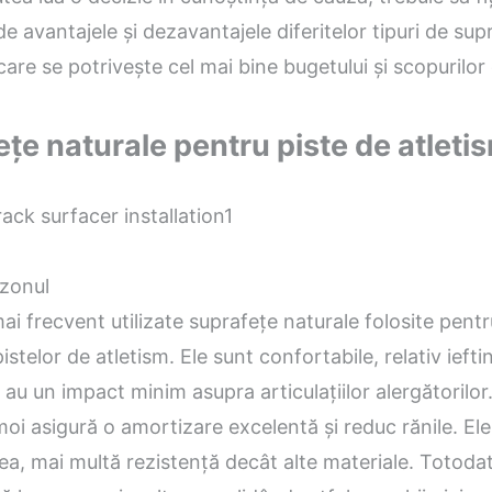
de avantajele și dezavantajele diferitelor tipuri de sup
 care se potrivește cel mai bine bugetului și scopurilor
țe naturale pentru piste de atleti
azonul
ai frecvent utilizate suprafețe naturale folosite pentr
istelor de atletism. Ele sunt confortabile, relativ iefti
i au un impact minim asupra articulațiilor alergătorilor
oi asigură o amortizare excelentă și reduc rănile. El
a, mai multă rezistență decât alte materiale. Totodat