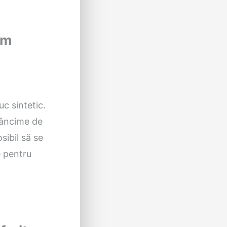
sm
uc sintetic.
adâncime de
sibil să se
e pentru