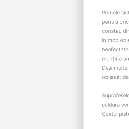
Primele si
pentru oric
constau din
în mod obiș
neafectate 
mențină un
Deși multe 
obișnuit dat
Suprafețele
căldura veri
Costul pist