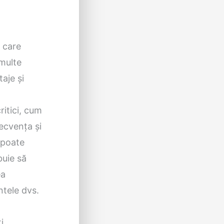
 care
 multe
taje și
ritici, cum
recvența și
ă poate
buie să
ea
entele dvs.
i