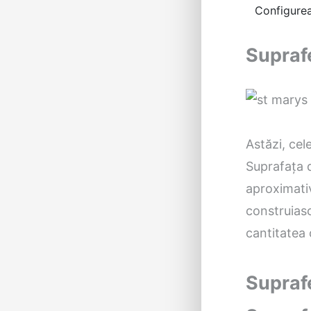
Configurea
Suprafe
Astăzi, cel
Suprafața d
aproximativ
construiasc
cantitatea
Supraf