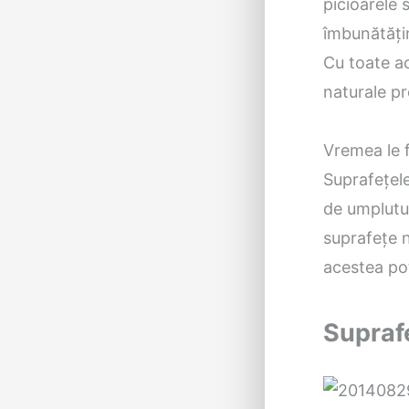
picioarele 
îmbunătățin
Cu toate ac
naturale p
Vremea le f
Suprafețele
de umplutur
suprafețe n
acestea pot
Supraf