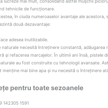
să lucreze mai mult, consolidând astfel mușchii piciorul
d tehnicile de funcționare.
estea, în ciuda numeroaselor avantaje ale acestora, 
rezintă două dezavantaje:
ace adesea inutilizabile.
 naturale necesită întreținere constantă, adăugarea m
ă și refacerea marcajelor. În ultimii ani însă, pistele d
aturale au fost construite cu tehnologii avansate. Ast
 menține mai bine apa și nu necesită o întreținere at
ețe pentru toate sezoanele