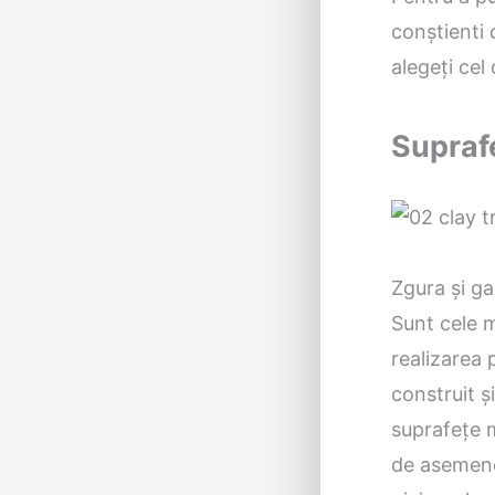
conștienti 
alegeți cel
Suprafe
Zgura și g
Sunt cele m
realizarea p
construit ș
suprafețe m
de asemene