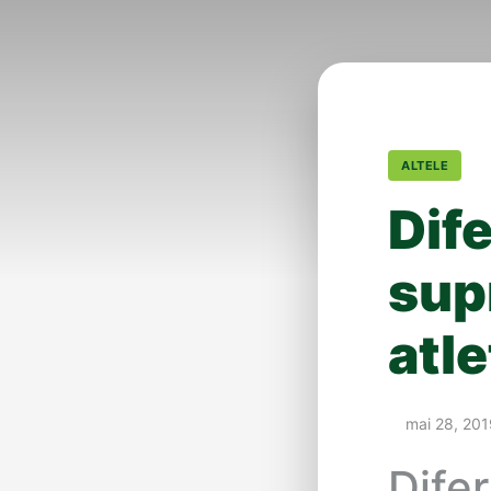
ALTELE
Dife
sup
atl
mai 28, 201
Difer