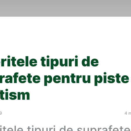
ritele tipuri de
rafete pentru piste
etism
9
4 m
itele tipuri de suprafete