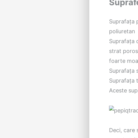
Suprafe
Suprafața p
poliuretan
Suprafața 
strat poros
foarte moal
Suprafața 
Suprafața t
Aceste supr
Deci, care 