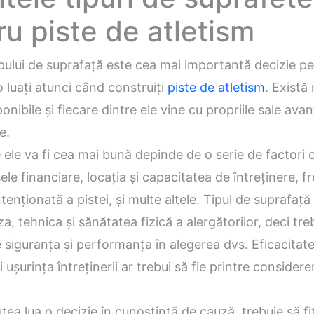
ru piste de atletism
pului de suprafață este cea mai importantă decizie pe
o luați atunci când construiți
piste
de atletism
. Există
onibile și fiecare dintre ele vine cu propriile sale avan
e.
 ele va fi cea mai bună depinde de o serie de factori c
sele financiare, locația și capacitatea de întreținere, f
intenționată a pistei, și multe altele. Tipul de suprafaț
za, tehnica și sănătatea fizică a alergătorilor, deci tre
e siguranța și performanța în alegerea dvs. Eficacitat
i ușurința întreținerii ar trebui să fie printre consider
tea lua o decizie în cunoștință de cauză, trebuie să fiț