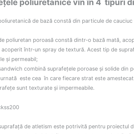
țele poliuretanice vin în 4 tipuri di
oliuretanică de bază constă din particule de cauciuc
de poliuretan poroasă constă dintr-o bază mată, acop
 acoperit într-un spray de textură. Acest tip de supra
e și permeabil;
sandwich combină suprafețele poroase și solide din po
urnată este cea în care fiecare strat este amestecat 
afețe sunt texturate și impermeabile.
suprafață de atletism este potrivită pentru proiectul d