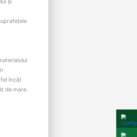
ui și
suprafețele
aterialului
in
fel încât
ât de mare.