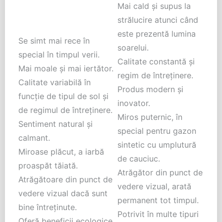
Mai cald și supus la
strălucire atunci când
este prezentă lumina
Se simt mai rece în
soarelui.
special în timpul verii.
Calitate constantă și
Mai moale și mai iertător.
regim de întreținere.
Calitate variabilă în
Produs modern și
funcție de tipul de sol și
inovator.
de regimul de întreținere.
Miros puternic, în
Sentiment natural și
special pentru gazon
calmant.
sintetic cu umplutură
Miroase plăcut, a iarbă
de cauciuc.
proaspăt tăiată.
Atrăgător din punct de
Atrăgătoare din punct de
vedere vizual, arată
vedere vizual dacă sunt
permanent tot timpul.
bine întreținute.
Potrivit în multe tipuri
Oferă beneficii ecologice