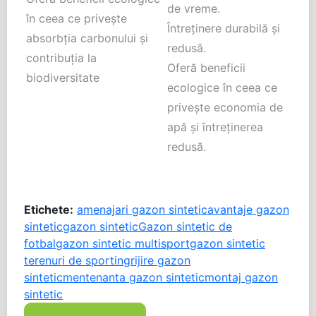
de vreme.
în ceea ce privește
Întreținere durabilă și
absorbția carbonului și
redusă.
contribuția la
Oferă beneficii
biodiversitate
ecologice în ceea ce
privește economia de
apă și întreținerea
redusă.
Etichete:
amenajari gazon sintetic
avantaje gazon
sintetic
gazon sintetic
Gazon sintetic de
fotbal
gazon sintetic multisport
gazon sintetic
terenuri de sport
ingrijire gazon
sintetic
mentenanta gazon sintetic
montaj gazon
sintetic