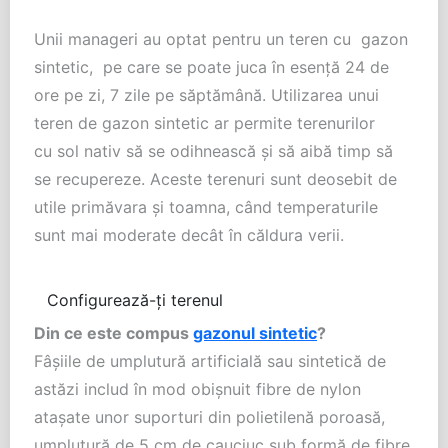
Unii manageri au optat pentru un teren cu gazon
sintetic, pe care se poate juca în esență 24 de
ore pe zi, 7 zile pe săptămână. Utilizarea unui
teren de gazon sintetic ar permite terenurilor
cu sol nativ să se odihnească și să aibă timp să
se recupereze. Aceste terenuri sunt deosebit de
utile primăvara și toamna, când temperaturile
sunt mai moderate decât în căldura verii.
Configurează-ți terenul
Din ce este compus
gazonul sintetic
?
Fâșiile de umplutură artificială sau sintetică de
astăzi includ în mod obișnuit fibre de nylon
atașate unor suporturi din polietilenă poroasă,
umplutură de 5 cm de cauciuc sub formă de fibre