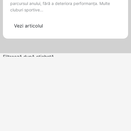
parcursul anului, fără a deteriora performanța. Multe
cluburi sportive...
Vezi articolul
Filtrează după etichetă
ALTELE
ian. 18, 2018
•
3 min citire
Este terenul cu gazon sintetic
raspunsul?
Mulți factori influențează capacitatea unui teren sportiv
de a face față utilizării intense, inclusiv: tipul de sol,
speciile de gazon,...