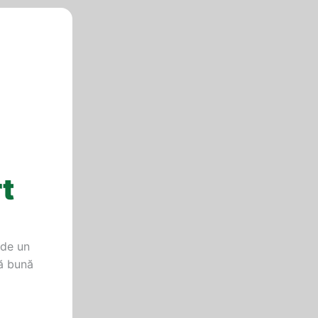
rt
 de un
să bună