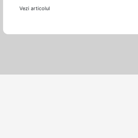
Vezi articolul
Filtrează după etichetă
ALTELE
iul. 11, 2018
•
2 min citire
Investiția într-un teren multisport
Facilitățile sportive acoperite oferă numeroase beneficii. F
Citește mai mult
→
ALTELE