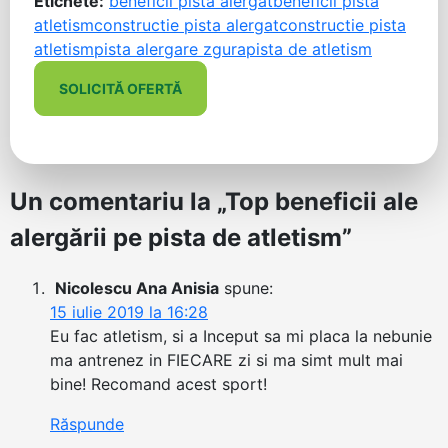
Etichete:
beneficii pista alergat
beneficii pista
atletism
constructie pista alergat
constructie pista
atletism
pista alergare zgura
pista de atletism
SOLICITĂ OFERTĂ
Un comentariu la „
Top beneficii ale
alergării pe pista de atletism
”
Nicolescu Ana Anisia
spune:
15 iulie 2019 la 16:28
Eu fac atletism, si a Inceput sa mi placa la nebunie
ma antrenez in FIECARE zi si ma simt mult mai
bine! Recomand acest sport!
Răspunde