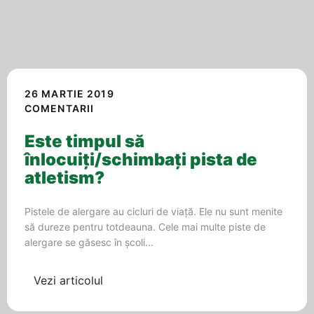
26 MARTIE 2019
COMENTARII
Este timpul să
înlocuiți/schimbați pista de
atletism?
Pistele de alergare au cicluri de viață. Ele nu sunt menite
să dureze pentru totdeauna. Cele mai multe piste de
alergare se găsesc în școli...
Vezi articolul