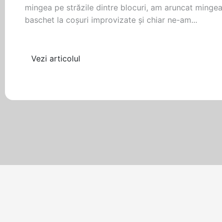
mingea pe străzile dintre blocuri, am aruncat minge
baschet la coșuri improvizate și chiar ne-am...
Vezi articolul
Filtrează după etichetă
ALTELE
nov. 8, 2018
•
2 min citire