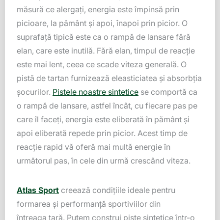
măsură ce alergați, energia este împinsă prin
picioare, la pământ și apoi, înapoi prin picior. O
suprafață tipică este ca o rampă de lansare fără
elan, care este inutilă. Fără elan, timpul de reacție
este mai lent, ceea ce scade viteza generală. O
pistă de tartan furnizează eleasticiatea și absorbția
șocurilor.
Pistele noastre sintetice
se comportă ca
o rampă de lansare, astfel încât, cu fiecare pas pe
care îl faceți, energia este eliberată în pământ și
apoi eliberată repede prin picior. Acest timp de
reacție rapid vă oferă mai multă energie în
următorul pas, în cele din urmă crescând viteza.
Atlas Sport
creează condițiile ideale pentru
formarea și performanță sportiviilor din
întreaga țară. Putem construi piste sintetice într-o