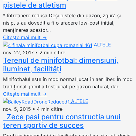
pistele de atletism
* Întreținere redusă Deși pistele din gazon, zgură și
nisip, s-au dovedit a fi o afacere low-cost inițial,
menținerea acestor...
Citește mai mult
→
ALTELE
nov. 22, 2017
•
2 min citire
Terenul de minifotbal: dimensiuni,
iluminat, facilități
Minifotbalul este în mod normal jucat în aer liber. În mod
tradițional, jocul a fost jucat pe gazon natural, dar...
Citește mai mult
→
ALTELE
nov. 5, 2015
•
4 min citire
Zece pasi pentru constructia unui
teren sportiv de succes
Doriti sa imbunatatiti o facilitate sportiva, si v-ati decis