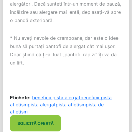
alergători. Dacă sunteți într-un moment de pauză,
încălzire sau alergare mai lentă, deplasați-vă spre
o bandă exterioară.
* Nu aveți nevoie de crampoane, dar este o idee
bună să purtați pantofi de alergat cât mai ușor.
Doar știind că ți-ai luat „pantofii rapizi” îți va da
un lift.
Etichete:
beneficii pista alergat
beneficii pista
atletism
pista alergat
pista atletism
pista de
atletism
SOLICITĂ OFERTĂ