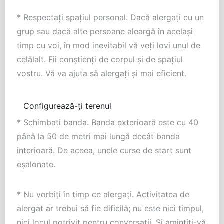
* Respectați spațiul personal. Dacă alergați cu un
grup sau dacă alte persoane aleargă în același
timp cu voi, în mod inevitabil vă veți lovi unul de
celălalt. Fii conștienți de corpul și de spațiul
vostru. Vă va ajuta să alergați și mai eficient.
Configurează-ți terenul
* Schimbati banda. Banda exterioară este cu 40
până la 50 de metri mai lungă decât banda
interioară. De aceea, unele curse de start sunt
eșalonate.
* Nu vorbiți în timp ce alergați. Activitatea de
alergat ar trebui să fie dificilă; nu este nici timpul,
nici locul potrivit pentru conversații. Și amintiți-vă